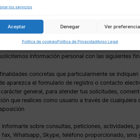
onales.
onar los servicios
 Y FINALIDAD DE TUS DATOS
Aceptar
Denegar
Ver preferenci
 del formulario o sección a la que accedas, te solicit
Política de cookies
Política de Privacidad
Aviso Legal
nalidades descritas a continuación. En todo momento, 
olicitemos información personal con las siguientes fin
finalidades concretas que particularmente se indiquen
e aparezca el formulario de registro o contacto electr
carácter general, para atender tus solicitudes, comenta
ción que realices como usuario a través de cualquier
isposición
 informarte sobre consultas, peticiones, actividades, 
, fax, Whatsapp, Skype, teléfono proporcionado, sms