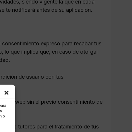
ividades, siendo vigente la que en cada
 te notificará antes de su aplicación.
tu consentimiento expreso para recabar tus
, lo que implica que, en caso de otorgar
idad
.
ndición de usuario con tus
 sitio web sin el previo consentimiento de
para
as
n o
dres o tutores para el tratamiento de tus