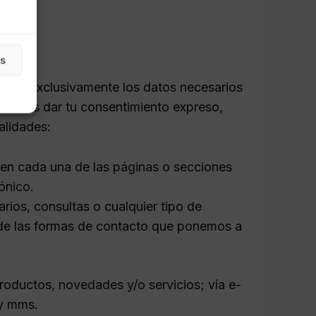
as
aremos exclusivamente los datos necesarios
deberás dar tu consentimiento expreso,
alidades:
 en cada una de las páginas o secciones
ónico.
rios, consultas o cualquier tipo de
a de las formas de contacto que ponemos a
productos, novedades y/o servicios; vía e-
 y mms.