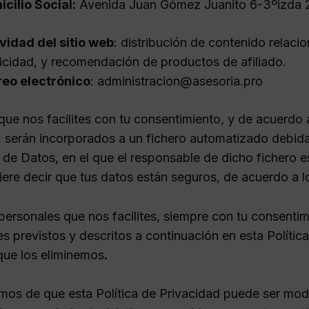
cilio Social:
Avenida Juan Gómez Juanito 6-3ºizda 
vidad del sitio web
: distribución de contenido relac
icidad, y recomendación de productos de afiliado.
reo electrónico
: administracion@asesoria.pro
ue nos facilites con tu consentimiento, y de acuerdo a
, serán incorporados a un fichero automatizado debid
 de Datos, en el que el responsable de dicho fichero 
ere decir que tus datos están seguros, de acuerdo a lo
personales que nos facilites, siempre con tu consentim
es previstos y descritos a continuación en esta Políti
que los eliminemos
.
mos de que esta Política de Privacidad puede ser modi