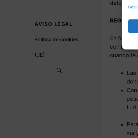
datos pers
Gesti
REGISTRO
AVISO LEGAL
En función
Política de cookies
con las fi
(UE)
cuando te s
Las 
dond
Con 
peti
tu d
Para
mail