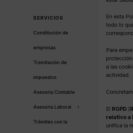
En esta Pol
SERVICIOS
todo lo que
Constitución de
correspon
empresas
Para empez
protección
Tramitación de
a las cook
actividad.
impuestos
Concretame
Asesoría Contable
Asesoría Laboral
El
RGPD
(
R
relativo a
Trámites con la
unifica la 