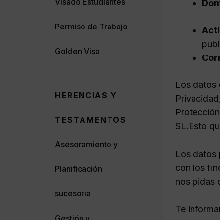
Visado Estudiantes
Domi
Permiso de Trabajo
Acti
publ
Golden Visa
Cor
Los datos q
HERENCIAS Y
Privacidad
Protección
TESTAMENTOS
SL.Esto qui
Asesoramiento y
Los datos 
con los fin
Planificación
nos pidas 
sucesoria
Te informa
Gestión y