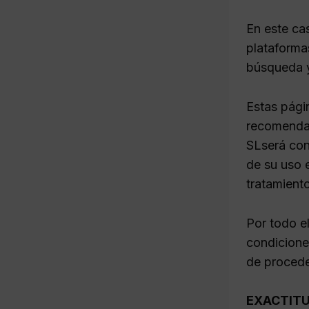
En este ca
plataforma
búsqueda y
Estas pági
recomendac
SLserá con
de su uso e
tratamient
Por todo e
condiciones
de procede
EXACTITU