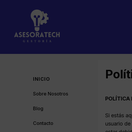
Saltar
al
contenido
Polí
INICIO
Sobre Nosotros
POLÍTICA
Blog
Si estás a
Contacto
usuario de
estar debi