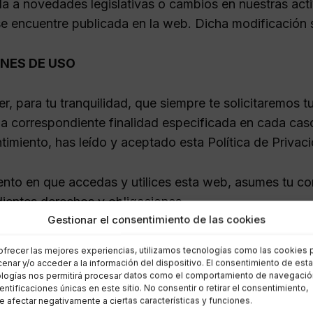
la a novedades legislativas o cambios en nuestras act
 encuentre publicada en la web. Dicha modificación se
NES DE USO
r, para tu tranquilidad, que siempre te solicitaremos 
la correspondiente finalidad especificada en cada caso
timiento, has leído y aceptado esta Política de Privac
nto en que accedas y utilices esta web, asumes tu co
ientes derechos y obligaciones.
Gestionar el consentimiento de las cookies
yor de 13 años, podrás registrarte como usuario en este
ofrecer las mejores experiencias, utilizamos tecnologías como las cookies 
o tutores.
enar y/o acceder a la información del dispositivo. El consentimiento de est
logías nos permitirá procesar datos como el comportamiento de navegació
dentificaciones únicas en este sitio. No consentir o retirar el consentimiento,
or de 13 años, necesitarás el consentimiento de tus pa
 afectar negativamente a ciertas características y funciones.