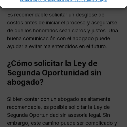
Es recomendable solicitar un desglose de
costos antes de iniciar el proceso y asegurarse
de que los honorarios sean claros y justos. Una
buena comunicación con el abogado puede
ayudar a evitar malentendidos en el futuro.
¿Cómo solicitar la Ley de
Segunda Oportunidad sin
abogado?
Si bien contar con un abogado es altamente
recomendable, es posible solicitar la Ley de
Segunda Oportunidad sin asesoría legal. Sin
embargo, este camino puede ser complicado y