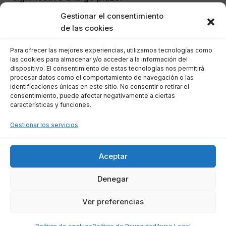
Gestionar el consentimiento
Por lo general, los honorarios pueden
de las cookies
estructurarse de varias formas:
Para ofrecer las mejores experiencias, utilizamos tecnologías como
las cookies para almacenar y/o acceder a la información del
Tarifa fija:
Algunos abogados cobran un
dispositivo. El consentimiento de estas tecnologías nos permitirá
procesar datos como el comportamiento de navegación o las
monto específico por el servicio
identificaciones únicas en este sitio. No consentir o retirar el
consentimiento, puede afectar negativamente a ciertas
completo, lo que permite al cliente
características y funciones.
conocer de antemano el costo total.
Por horas:
Otros profesionales pueden
Gestionar los servicios
optar por cobrar por el tiempo dedicado
al caso. Esto puede ser más costoso en
Aceptar
casos complejos.
Denegar
Honorarios contingentes:
En algunos
casos, el abogado puede trabajar en
Ver preferencias
función de los resultados, cobrando una
parte de las deudas que se logre reducir.
Política de cookies
Política de Privacidad
Aviso Legal