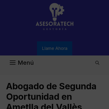
Saltar
al
contenido
Llame Ahora
Menú
Abogado de Segunda
Oportunidad en
Ametlla del Vallès