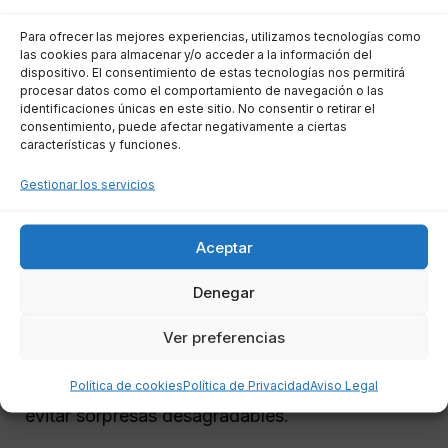
Para ofrecer las mejores experiencias, utilizamos tecnologías como
Honorarios del abogado:
Pueden variar
las cookies para almacenar y/o acceder a la información del
dispositivo. El consentimiento de estas tecnologías nos permitirá
según la experiencia del profesional y la
procesar datos como el comportamiento de navegación o las
región, pero es esencial tener claro el
identificaciones únicas en este sitio. No consentir o retirar el
consentimiento, puede afectar negativamente a ciertas
costo desde el inicio.
características y funciones.
Costes judiciales:
Existen tasas que
Gestionar los servicios
deben abonarse al presentar la solicitud
en el juzgado.
Aceptar
Gastos administrativos:
Como la
obtención de documentos necesarios
Denegar
para el proceso.
Ver preferencias
Es recomendable solicitar un presupuesto claro
y detallado antes de iniciar el proceso para
Política de cookies
Política de Privacidad
Aviso Legal
evitar sorpresas desagradables.