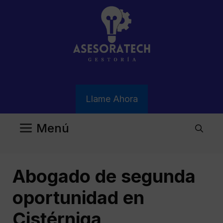
Saltar
al
contenido
Llame Ahora
Menú
Abogado de segunda
oportunidad en
Cistérniga