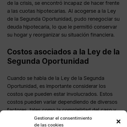
de la crisis, se encontró incapaz de hacer frente
a las cuotas hipotecarias. Al acogerse a la Ley
de la Segunda Oportunidad, pudo renegociar su
deuda hipotecaria, lo que le permitió conservar
su hogar y reorganizar su situación financiera.
Costos asociados a la Ley de la
Segunda Oportunidad
Cuando se habla de la Ley de la Segunda
Oportunidad, es importante considerar los
costos que pueden estar involucrados. Estos
costos pueden variar dependiendo de diversos
factores, tales como la complejidad del caso y
la honorarios del abogado. Los principales
Gestionar el consentimiento
de las cookies
gastos a tener en cuenta son: