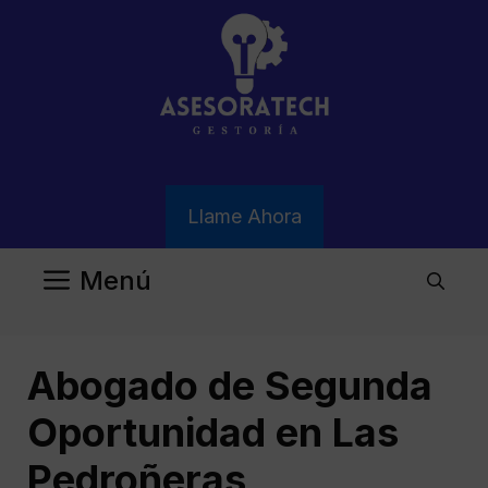
Saltar
al
contenido
Llame Ahora
Menú
Abogado de Segunda
Oportunidad en Las
Pedroñeras