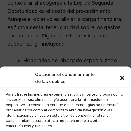
considerar al acogerse a la Ley de Segunda
Oportunidad es el costo del procedimiento.
Aunque el objetivo es aliviar la carga financiera,
es fundamental tener claridad sobre los gastos
involucrados. Algunos de los costos que
pueden surgir incluyen:
Honorarios del abogado especializado.
Costos administrativos y de presentación
Gestionar el consentimiento
de documentos.
de las cookies
Gastos asociados a la negociación con
los acreedores.
Para ofrecer las mejores experiencias, utilizamos tecnologías como
las cookies para almacenar y/o acceder a la información del
dispositivo. El consentimiento de estas tecnologías nos permitirá
Es recomendable discutir estos costos de
procesar datos como el comportamiento de navegación o las
identificaciones únicas en este sitio. No consentir o retirar el
antemano con el abogado para establecer un
consentimiento, puede afectar negativamente a ciertas
plan financiero que no agrave la situación
características y funciones.