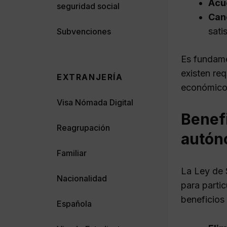
Acu
seguridad social
Can
sati
Subvenciones
Es fundame
existen re
EXTRANJERÍA
económico
Visa Nómada Digital
Benef
Reagrupación
autón
Familiar
La Ley de 
Nacionalidad
para parti
beneficios 
Española