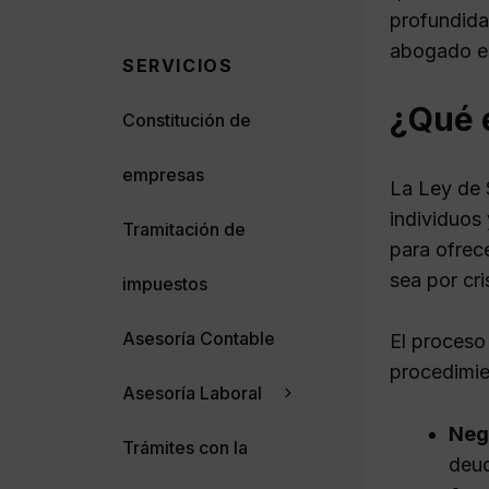
profundida
abogado es
SERVICIOS
¿Qué 
Constitución de
empresas
La Ley de 
individuos
Tramitación de
para ofrec
sea por cri
impuestos
Asesoría Contable
El proceso
procedimie
Asesoría Laboral
Neg
Trámites con la
deu