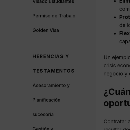
Eli
Visado Estudiantes
comi
Permiso de Trabajo
Pro
de l
Golden Visa
Flex
capa
HERENCIAS Y
Un ejemplo
crisis econ
TESTAMENTOS
negocio y e
Asesoramiento y
¿Cuán
Planificación
oport
sucesoria
Contratar 
Gestión y
resultar d