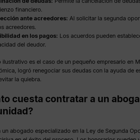
minación de deudas:
Permite la cancelación de deudas
enzo financiero.
tección ante acreedores:
Al solicitar la segunda opor
os acreedores.
ibilidad en los pagos:
Los acuerdos pueden establece
cidad del deudor.
 ilustrativo es el caso de un pequeño empresario en M
ómica, logró renegociar sus deudas con la ayuda de est
vitar la quiebra.
to cuesta contratar a un aboga
unidad?
a un abogado especializado en la Ley de Segunda Opo
ecisiva en el éxito del proceso. Los honorarios pueden