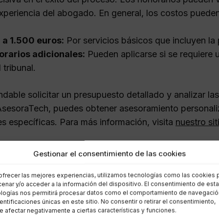
xperiencia del abogado. En general, los costos pueden 
 a 1.500 euros:
Por servicios básicos que incluyen la 
rarios adicionales:
Pueden aplicarse si se requiere 
 tribunal.
dable solicitar un presupuesto detallado y analizar la
AsesoraTech, puedes obtener asesoramiento personaliz
s específicas. Para más información, visita
nuestro si
solicitar la Ley de Segunda O
Gestionar el consentimiento de las cookies
do?
ofrecer las mejores experiencias, utilizamos tecnologías como las cookies 
enar y/o acceder a la información del dispositivo. El consentimiento de est
logías nos permitirá procesar datos como el comportamiento de navegació
recomienda contar con un abogado especializado, es po
dentificaciones únicas en este sitio. No consentir o retirar el consentimiento,
 afectar negativamente a ciertas características y funciones.
ortunidad sin asistencia legal. Sin embargo, este pr