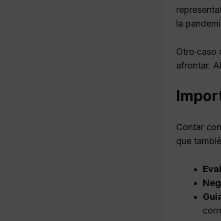
representa
la pandemi
Otro caso 
afrontar. A
Import
Contar con
que tambié
Eval
Neg
Guia
corr