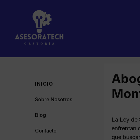
Saltar
al
contenido
Abog
INICIO
Mon
Sobre Nosotros
Blog
La Ley de 
enfrentan d
Contacto
que buscan