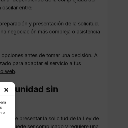
oscilar entre:
preparación y presentación de la solicitud.
una negociación más compleja o asistencia
s opciones antes de tomar una decisión. A
ado para adaptar el servicio a tus
tio web
.
portunidad sin
para
as
n o
sible presentar la solicitud de la Ley de
oceso puede ser complicado y requiere una