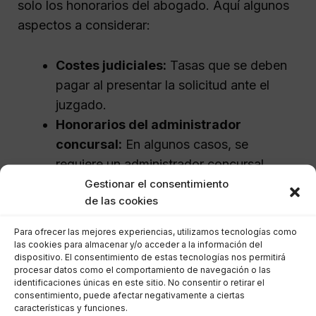
solo los honorarios del abogado. Aquí algunos
aspectos a considerar:
Costes judiciales:
Tasas que se deben
pagar al presentar la solicitud ante el
juzgado.
Honorarios del administrador
concursal:
En algunos casos, se
requiere un administrador concursal,
cuyo coste puede ser significativo.
Gestionar el consentimiento
de las cookies
Gastos administrativos:
Documentación y otros costos
Para ofrecer las mejores experiencias, utilizamos tecnologías como
asociados al proceso.
las cookies para almacenar y/o acceder a la información del
dispositivo. El consentimiento de estas tecnologías nos permitirá
procesar datos como el comportamiento de navegación o las
En total, el coste de un procedimiento puede
identificaciones únicas en este sitio. No consentir o retirar el
consentimiento, puede afectar negativamente a ciertas
variar entre 1,000 y 5,000 euros, dependiendo
características y funciones.