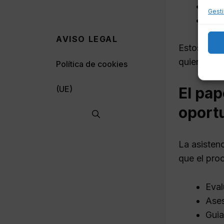
Habe
Gesti
No h
AVISO LEGAL
Estos requ
quienes lo 
Política de cookies
El pap
(UE)
oport
La asisten
que el pro
Eval
Ases
Guia