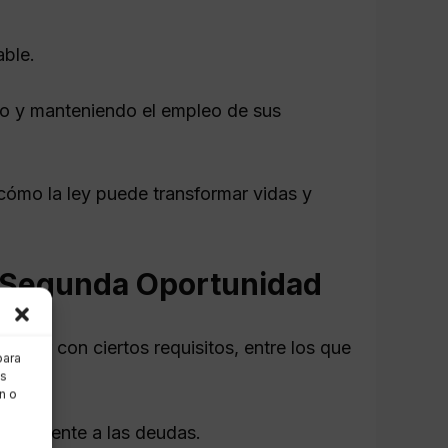
able.
ivo y manteniendo el empleo de sus
ómo la ley puede transformar vidas y
e Segunda Oportunidad
mplir con ciertos requisitos, entre los que
para
as
n o
acer frente a las deudas.