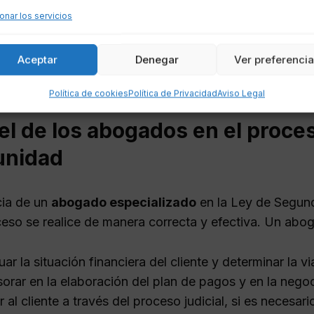
r intentado previamente un acuerdo extrajudicial de 
onar los servicios
aber sido condenado por delitos económicos en un p
Aceptar
Denegar
Ver preferenci
isitos buscan garantizar que la ley se aplique de man
necesitan.
Política de cookies
Política de Privacidad
Aviso Legal
el de los abogados en el proc
unidad
cia de un
abogado especializado
en la Ley de Segund
ceso se realice de manera correcta y efectiva. Un ab
uar la situación financiera del cliente y determinar la v
orar en la elaboración del plan de pagos y en la nego
r al cliente a través del proceso judicial, si es necesari