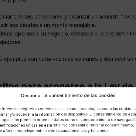
ciar con sus acreedores y alcanzar un acuerdo favor
cir sus deudas a un monto manejable.
inuar operando su negocio, evitando el cierre definit
ajadores.
de ejemplos son cada vez más comunes y demuestran c
sitos para acogerse a la Ley d
Gestionar el consentimiento de las cookies
ciarse de la Ley de Segunda Oportunidad, es crucial cu
ofrecer las mejores experiencias, utilizamos tecnologías como las cookies 
n:
enar y/o acceder a la información del dispositivo. El consentimiento de est
logías nos permitirá procesar datos como el comportamiento de navegació
dentificaciones únicas en este sitio. No consentir o retirar el consentimiento,
strar la situación de insolvencia, es decir, no poder h
 afectar negativamente a ciertas características y funciones.