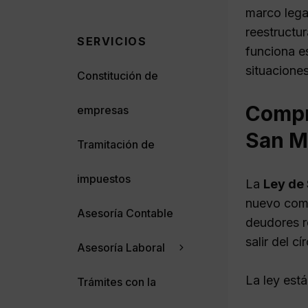
marco lega
reestructu
SERVICIOS
funciona e
situaciones
Constitución de
Compr
empresas
San M
Tramitación de
impuestos
La
Ley de
nuevo comi
Asesoría Contable
deudores r
salir del c
Asesoría Laboral
La ley est
Trámites con la