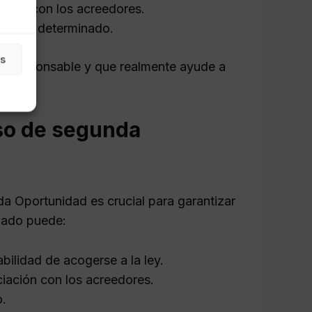
pagos con los acreedores.
eriodo determinado.
as
era responsable y que realmente ayude a
eso de segunda
a Oportunidad es crucial para garantizar
ogado puede:
iabilidad de acogerse a la ley.
ciación con los acreedores.
o.