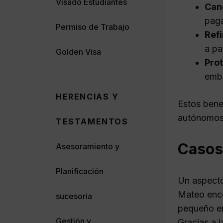
Visado Estudiantes
Can
paga
Permiso de Trabajo
Ref
a pa
Golden Visa
Pro
emba
HERENCIAS Y
Estos bene
autónomos 
TESTAMENTOS
Casos
Asesoramiento y
Planificación
Un aspecto
Mateo enco
sucesoria
pequeño emp
Gestión y
Gracias a l