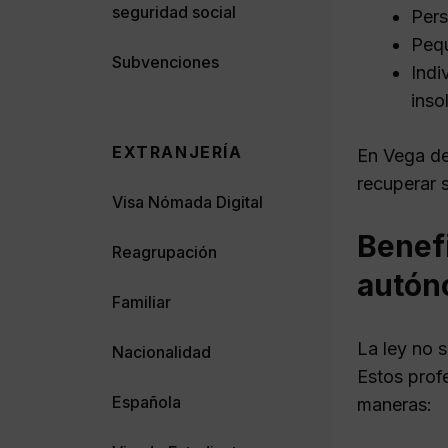
seguridad social
Pers
Pequ
Subvenciones
Indi
inso
EXTRANJERÍA
En Vega de
recuperar s
Visa Nómada Digital
Benef
Reagrupación
autón
Familiar
La ley no s
Nacionalidad
Estos prof
Española
maneras: