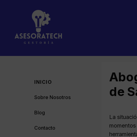
Saltar
al
contenido
Abog
INICIO
de S
Sobre Nosotros
Blog
La situaci
momentos d
Contacto
herramient