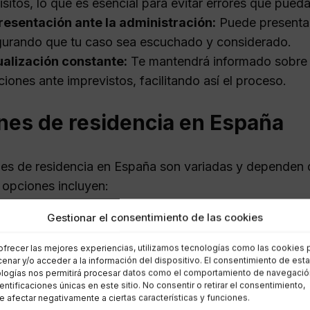
isitos, lo que es esencial para evitar errores que pueda
esentación ante la administración:
Puede presentar
urando que tu caso sea escuchado y considerado.
alización constante:
Te mantendrá informado sobre el
ciones ante imprevistos, facilitando así el proceso.
nes de residencia en España
es de residencia en España son variadas y dependen del
 opciones incluyen:
Gestionar el consentimiento de las cookies
dencia por trabajo:
Para aquellos que han conseguido
dencia no lucrativa:
Para quienes pueden demostrar 
ofrecer las mejores experiencias, utilizamos tecnologías como las cookies 
enar y/o acceder a la información del dispositivo. El consentimiento de est
sidad de trabajar.
logías nos permitirá procesar datos como el comportamiento de navegació
eta de familiar comunitario:
Dirigido a familiares d
dentificaciones únicas en este sitio. No consentir o retirar el consentimiento,
 afectar negativamente a ciertas características y funciones.
dencia por estudios:
Para estudiantes que buscan com