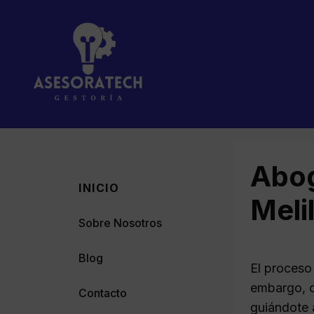
Saltar
al
contenido
Abog
INICIO
Meli
Sobre Nosotros
Blog
El proceso 
embargo, 
Contacto
guiándote 