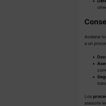
Def
ofre
Consej
Acelerar l
a un proce
Doc
Ases
corr
Seg
trám
Los
proced
asesoría l