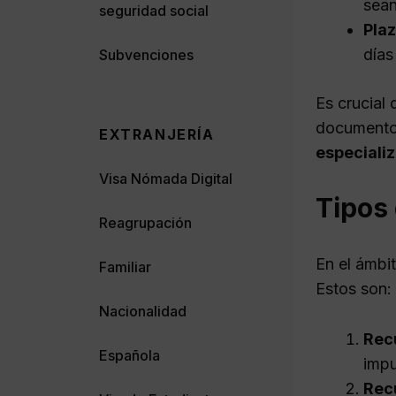
sean
seguridad social
Plaz
días
Subvenciones
Es crucial
documento 
EXTRANJERÍA
especializ
Visa Nómada Digital
Tipos 
Reagrupación
En el ámbit
Familiar
Estos son:
Nacionalidad
Rec
Española
imp
Rec