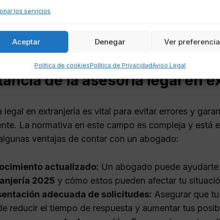
onar los servicios
s diferentes
opciones de residencia en España
es cr
cia. Un abogado de extranjería puede ofrecer informac
Aceptar
Denegar
Ver preferenci
o.
Política de cookies
Política de Privacidad
Aviso Legal
ancia de la asesoría legal en e
 legal en extranjería es vital para evitar errores y gara
nte. La normativa en este campo es compleja y está e
algunas ventajas de contar con un abogado:
ocimiento actualizado:
Un abogado puede ayudarte a
ranjería 2025
y cómo estos pueden afectar tu situació
sentación adecuada de solicitudes:
Asegurar que tu 
e reducir el tiempo de respuesta y aumentar tus posibi