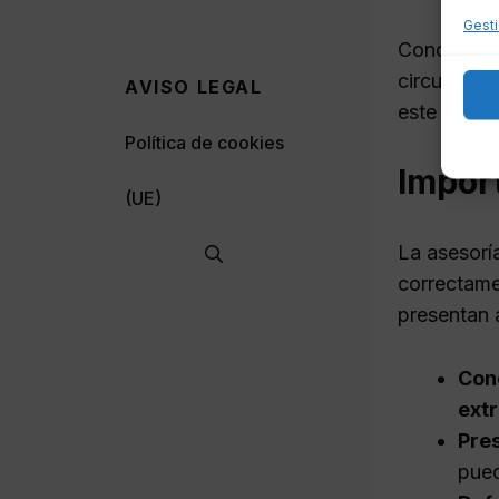
Gesti
Conocer la
circunstan
AVISO LEGAL
este sentid
Política de cookies
Import
(UE)
La asesoría
correctame
presentan 
Con
ext
Pre
pued