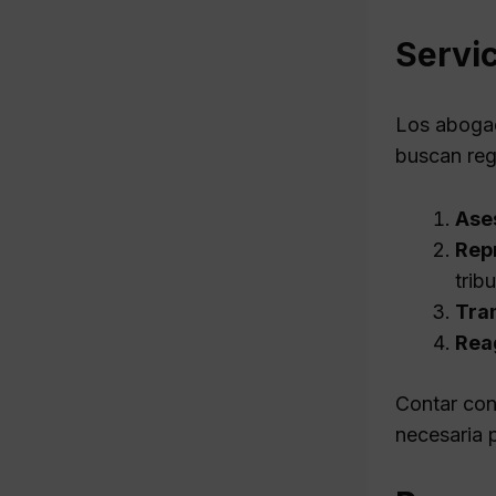
Servic
Los abogad
buscan reg
Ases
Repr
trib
Tra
Reag
Contar con
necesaria 