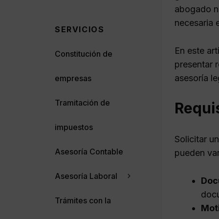
abogado no 
necesaria 
SERVICIOS
En este ar
Constitución de
presentar 
asesoría le
empresas
Tramitación de
Requis
impuestos
Solicitar u
Asesoría Contable
pueden vari
Asesoría Laboral
Doc
docu
Trámites con la
Moti