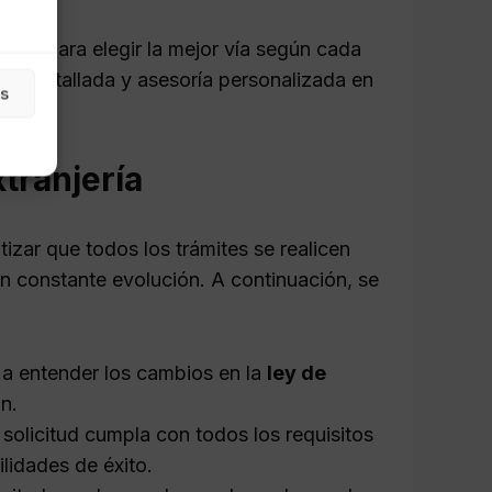
ucial para elegir la mejor vía según cada
ión detallada y asesoría personalizada en
as
xtranjería
ntizar que todos los trámites se realicen
n constante evolución. A continuación, se
 entender los cambios en la
ley de
n.
solicitud cumpla con todos los requisitos
lidades de éxito.