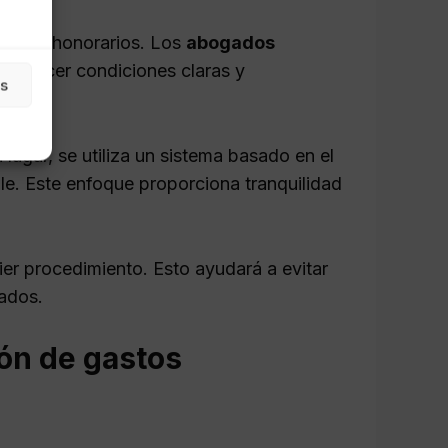
 de los honorarios. Los
abogados
 ofrecer condiciones claras y
as
ugar, se utiliza un sistema basado en el
ble. Este enfoque proporciona tranquilidad
er procedimiento. Esto ayudará a evitar
rados.
ión de gastos