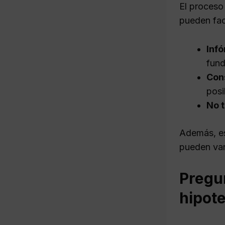
El proceso
pueden faci
Inf
fund
Con
posi
No 
Además, es
pueden var
Pregun
hipot