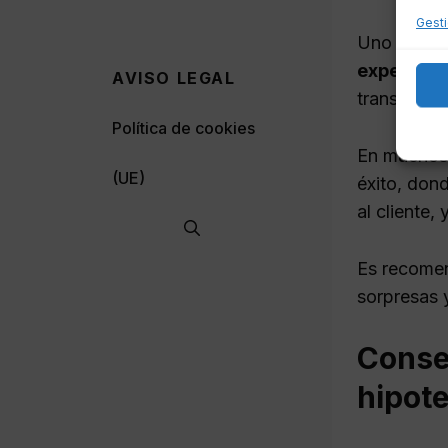
Gesti
Uno de los
expertos 
AVISO LEGAL
transparen
Política de cookies
En muchos 
(UE)
éxito, dond
al cliente,
Es recomen
sorpresas 
Consej
hipot