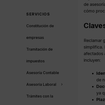
de asesoría
cómo proce
SERVICIOS
Claves
Constitución de
empresas
Reclamar g
simplifica
Tramitación de
afectados 
incluyen:
impuestos
Asesoría Contable
Iden
de n
Asesoría Laboral
Doc
ya q
Trámites con la
Pla