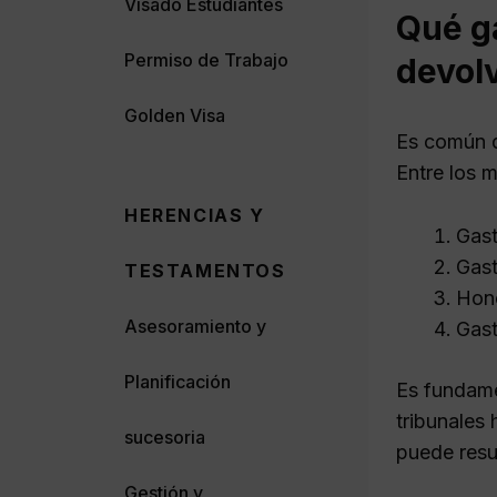
Visado Estudiantes
Qué g
Permiso de Trabajo
devol
Golden Visa
Es común q
Entre los m
HERENCIAS Y
Gast
Gast
TESTAMENTOS
Hono
Asesoramiento y
Gast
Planificación
Es fundame
tribunales
sucesoria
puede resul
Gestión y