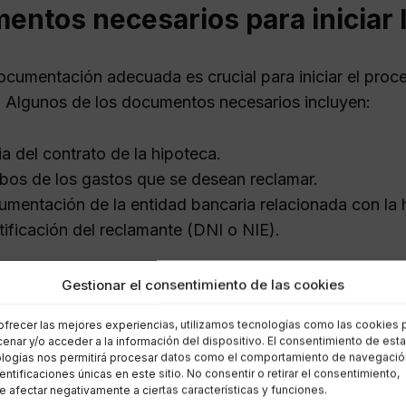
ntos necesarios para iniciar 
documentación adecuada es crucial para iniciar el pro
. Algunos de los documentos necesarios incluyen:
a del contrato de la hipoteca.
bos de los gastos que se desean reclamar.
mentación de la entidad bancaria relacionada con la 
tificación del reclamante (DNI o NIE).
organización de estos documentos facilitará el proces
Gestionar el consentimiento de las cookies
mación. La asesoría legal puede ayudar en la identific
ofrecer las mejores experiencias, utilizamos tecnologías como las cookies 
n de la reclamación.
enar y/o acceder a la información del dispositivo. El consentimiento de est
logías nos permitirá procesar datos como el comportamiento de navegació
dentificaciones únicas en este sitio. No consentir o retirar el consentimiento,
arios transparentes y sin pago
 afectar negativamente a ciertas características y funciones.