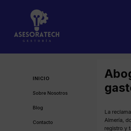
Saltar
al
contenido
Abog
INICIO
gast
Sobre Nosotros
Blog
La reclama
Almería, d
Contacto
registro y