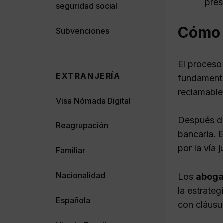
pres
seguridad social
Cómo r
Subvenciones
El proceso
EXTRANJERÍA
fundamenta
reclamable
Visa Nómada Digital
Después de 
Reagrupación
bancaria. 
por la vía j
Familiar
Nacionalidad
Los
aboga
la estrateg
Española
con cláusu