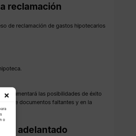
la reclamación
ceso de reclamación de gastos hipotecarios
hipoteca.
o y aumentará las posibilidades de éxito
ación de documentos faltantes y en la
para
as
n o
 por adelantado