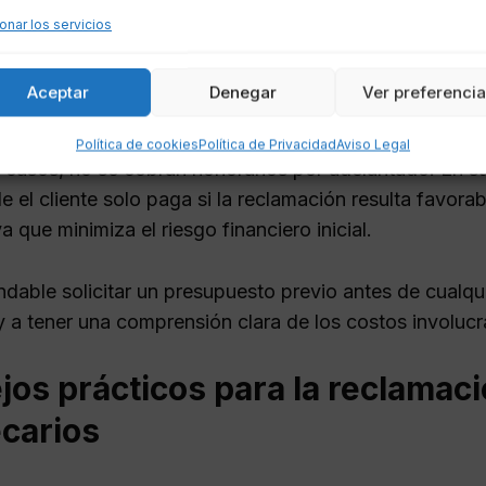
onar los servicios
 mayores temores al buscar asesoría legal es el costo
en cláusulas abusivas de hipoteca en Almería
suelen
Aceptar
Denegar
Ver preferenci
tes.
Política de cookies
Política de Privacidad
Aviso Legal
casos, no se cobran honorarios por adelantado. En su l
e el cliente solo paga si la reclamación resulta favora
 ya que minimiza el riesgo financiero inicial.
dable solicitar un presupuesto previo antes de cualqui
y a tener una comprensión clara de los costos involuc
os prácticos para la reclamac
ecarios