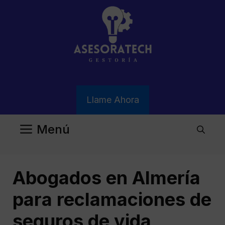
Saltar
al
contenido
Llame Ahora
Menú
Abogados en Almería
para reclamaciones de
seguros de vida