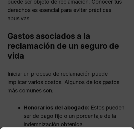
puede ser objeto de reclamación. Conocer tus
derechos es esencial para evitar prácticas
abusivas.
Gastos asociados a la
reclamación de un seguro de
vida
Iniciar un proceso de reclamación puede
implicar varios costos. Algunos de los gastos
más comunes son:
Honorarios del abogado:
Estos pueden
ser de pago fijo o un porcentaje de la
indemnización obtenida.
Costos administrativos:
Gastos