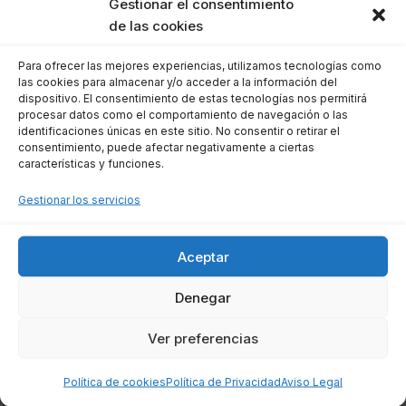
Gestionar el consentimiento
relacionados con la presentación de
de las cookies
documentos y otros trámites necesarios.
Para ofrecer las mejores experiencias, utilizamos tecnologías como
Gastos de peritaje:
Si se requiere una
las cookies para almacenar y/o acceder a la información del
evaluación adicional, esto puede sumar
dispositivo. El consentimiento de estas tecnologías nos permitirá
procesar datos como el comportamiento de navegación o las
costos significativos.
identificaciones únicas en este sitio. No consentir o retirar el
consentimiento, puede afectar negativamente a ciertas
características y funciones.
Es recomendable discutir estos puntos con tu
abogado antes de iniciar el proceso, ya que un
Gestionar los servicios
buen profesional te ayudará a entender las
implicaciones financieras y a gestionar los
Aceptar
costos de manera eficiente.
Denegar
Proceso de reclamación de
Ver preferencias
indemnizaciones de seguros
Política de cookies
Política de Privacidad
Aviso Legal