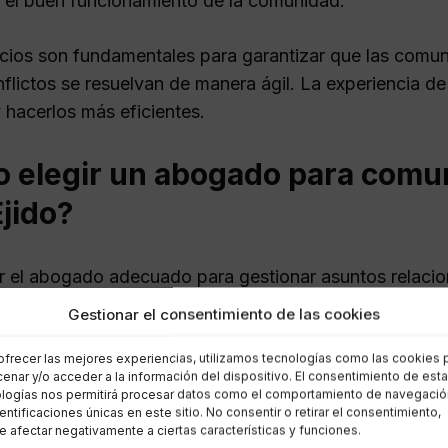
 el buen funcionamiento de la comunidad.
icios son fundamentales para garantizar que las comu
nflictos se resuelvan de manera ágil. La experiencia d
 hacerlos más eficientes.
 elegir un abogado para comun
Ejido?
r el abogado adecuado para gestionar asuntos relaci
 crítico. Aquí hay algunos consejos que pueden ayudar
Gestionar el consentimiento de las cookies
ofrecer las mejores experiencias, utilizamos tecnologías como las cookies 
fica la experiencia:
Asegúrate de que el abogado ten
enar y/o acceder a la información del dispositivo. El consentimiento de est
nidades de propietarios y morosidad.
logías nos permitirá procesar datos como el comportamiento de navegació
dentificaciones únicas en este sitio. No consentir o retirar el consentimiento,
ulta opiniones:
Revisa las opiniones de clientes anter
 afectar negativamente a ciertas características y funciones.
icios. Las valoraciones en línea pueden ser un recurso 