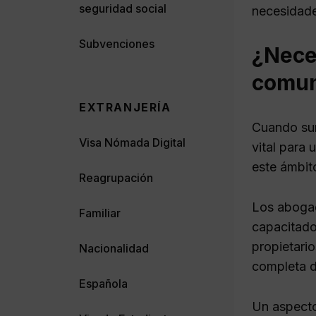
seguridad social
necesidade
Subvenciones
¿Nece
comuni
EXTRANJERÍA
Cuando sur
Visa Nómada Digital
vital para
este ámbit
Reagrupación
Los abogad
Familiar
capacitado
propietari
Nacionalidad
completa d
Española
Un aspecto