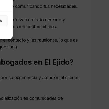
 cómodo comunicando tus necesidades.
s.
que ofrezca un trato cercano y
as
erencia en momentos críticos.
r el contacto y las reuniones, lo que es
que surja.
abogados en El Ejido?
or su experiencia y atención al cliente.
ecialización en comunidades de