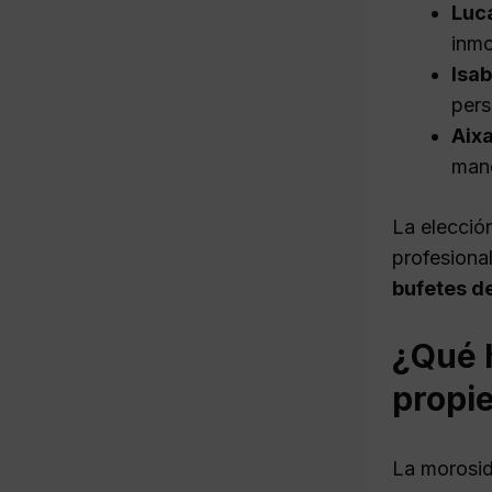
Luc
inmo
Isab
pers
Aix
mane
La elecció
profesiona
bufetes d
¿Qué 
propie
La morosid