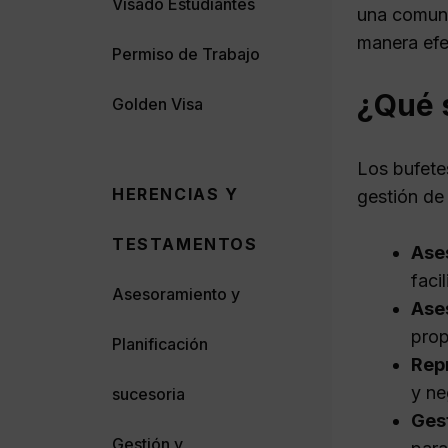
Visado Estudiantes
una comuni
manera efe
Permiso de Trabajo
¿Qué s
Golden Visa
Los bufete
HERENCIAS Y
gestión de
TESTAMENTOS
Ase
faci
Asesoramiento y
Ases
prop
Planificación
Repr
y ne
sucesoria
Ges
Gestión y