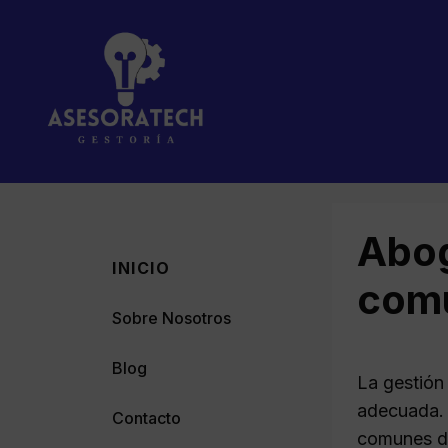
Saltar
al
contenido
Abog
INICIO
comu
Sobre Nosotros
Blog
La gestión
adecuada. 
Contacto
comunes de