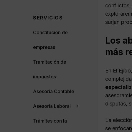
conflictos,
explorarem
SERVICIOS
surjan pro
Constitución de
Los a
empresas
más r
Tramitación de
En El Ejid
impuestos
complejida
especiali
Asesoría Contable
asesoramie
disputas, 
Asesoría Laboral
La elecció
Trámites con la
se enfocan