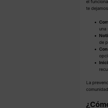
el funcion
te dejamos
Com
una 
Noti
de p
Con
opci
Inic
recu
La prevenc
comunidad 
¿Cómo 