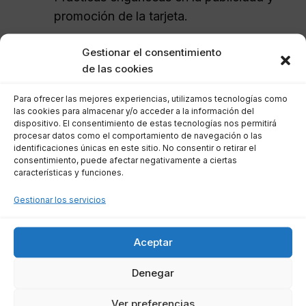
promoción de la tarjeta.
Gestionar el consentimiento
Los abogados especialistas en derecho
de las cookies
financiero en El Ejido pueden ayudarte a
identificar si tu contrato de tarjeta revolving
Para ofrecer las mejores experiencias, utilizamos tecnologías como
incluye intereses usureros y qué pasos puedes
las cookies para almacenar y/o acceder a la información del
dispositivo. El consentimiento de estas tecnologías nos permitirá
seguir para reclamar.
procesar datos como el comportamiento de navegación o las
identificaciones únicas en este sitio. No consentir o retirar el
consentimiento, puede afectar negativamente a ciertas
Consejos para encontrar
características y funciones.
abogados especializados en
Gestionar los servicios
reclamaciones de tarjetas
revolving en Almería
Aceptar
Denegar
Buscar abogados especializados en
reclamaciones de tarjetas revolving en Almería
Ver preferencias