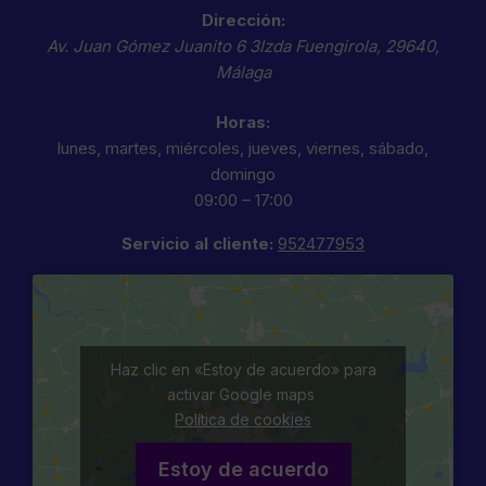
Dirección:
Av. Juan Gómez Juanito 6 3Izda
Fuengirola
,
29640
,
Málaga
Horas:
lunes, martes, miércoles, jueves, viernes, sábado,
domingo
09:00 – 17:00
Servicio al cliente:
952477953
Haz clic en «Estoy de acuerdo» para
activar Google maps
Política de cookies
Estoy de acuerdo