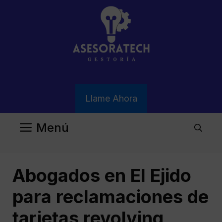
Saltar
al
contenido
Llame Ahora
Menú
Abogados en El Ejido
para reclamaciones de
tarjetas revolving