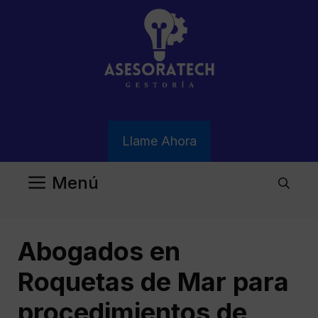
Saltar
al
contenido
Llame Ahora
Menú
Abogados en
Roquetas de Mar para
procedimientos de