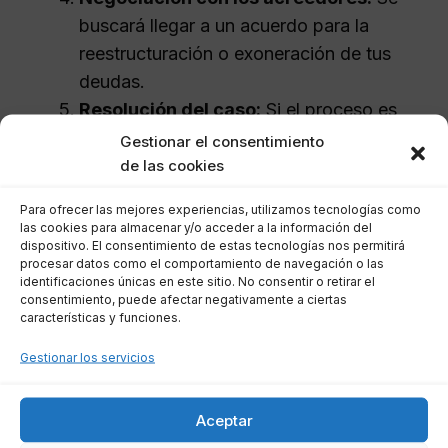
buscará llegar a un acuerdo para la
reestructuración o exoneración de tus
deudas.
Resolución del caso:
Si el proceso es
exitoso, podrás obtener la exoneración
Gestionar el consentimiento
de tus deudas y comenzar de nuevo.
de las cookies
Para ofrecer las mejores experiencias, utilizamos tecnologías como
¿Por qué elegir abogados en
las cookies para almacenar y/o acceder a la información del
dispositivo. El consentimiento de estas tecnologías nos permitirá
Roquetas de Mar para tu
procesar datos como el comportamiento de navegación o las
identificaciones únicas en este sitio. No consentir o retirar el
segunda oportunidad?
consentimiento, puede afectar negativamente a ciertas
características y funciones.
Seleccionar
abogados en Roquetas de Mar
Gestionar los servicios
para gestionar tu proceso de segunda
oportunidad puede ser determinante. Estos
Aceptar
profesionales están familiarizados con las