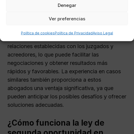
particularidades legales y judiciales de la región,
Denegar
lo que les permite ofrecer un servicio más
Ver preferencias
efectivo y personalizado.
Política de cookies
Política de Privacidad
Aviso Legal
Además, los abogados locales suelen tener
relaciones establecidas con los juzgados y
acreedores, lo que puede facilitar las
negociaciones y obtener resultados más
rápidos y favorables. La experiencia en casos
similares también proporciona a estos
abogados una ventaja significativa, ya que
pueden anticipar los posibles desafíos y ofrecer
soluciones adecuadas.
¿Cómo funciona la ley de
segunda oportunidad en