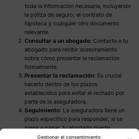
toda la información necesaria, incluyendo
la póliza de seguro, el contrato de
hipoteca y cualquier otro documento
relevante.
Consultar a un abogado:
Contacta a tu
abogado para recibir asesoramiento
sobre cómo presentar la reclamación
formalmente.
Presentar la reclamación:
Es crucial
hacerlo dentro de los plazos
establecidos para evitar el rechazo por
parte de la aseguradora.
Seguimiento:
La aseguradora tiene un
plazo específico para responder; si se
niega a pagar, tu abogado puede
ayudarte a explorar opciones como la
Gestionar el consentimiento