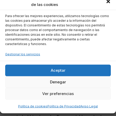
de las cookies
mediación o la vía judicial.
Para ofrecer las mejores experiencias, utilizamos tecnologías como
Este tipo de apoyo legal puede ser crucial para
las cookies para almacenar y/o acceder a la información del
dispositivo. El consentimiento de estas tecnologías nos permitirá
conseguir la indemnización que te corresponde,
procesar datos como el comportamiento de navegación o las
así que no dudes en aprovecharlo.
identificaciones únicas en este sitio. No consentir o retirar el
consentimiento, puede afectar negativamente a ciertas
características y funciones.
Cancelación de seguros de
Gestionar los servicios
vida vinculados a hipotecas
Aceptar
La cancelación de un seguro de vida vinculado
a una hipoteca es posible, pero hay que tener
Denegar
en cuenta ciertas condiciones. La solicitud de
Ver preferencias
cancelación puede ser realizada por el
asegurado en circunstancias como cambios en
Política de cookies
Política de Privacidad
Aviso Legal
la situación financiera o la venta de la