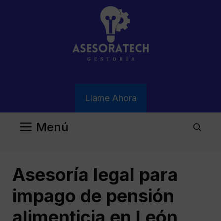
Saltar
al
contenido
Llame Ahora
Menú
Asesoría legal para
impago de pensión
alimenticia en León