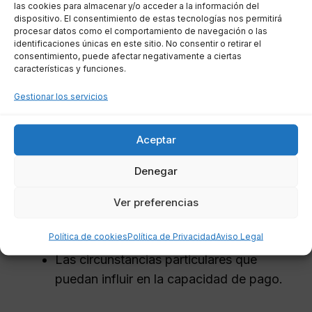
las cookies para almacenar y/o acceder a la información del
dispositivo. El consentimiento de estas tecnologías nos permitirá
Calcular la pensión alimenticia puede ser un
procesar datos como el comportamiento de navegación o las
proceso complejo que varía según las
identificaciones únicas en este sitio. No consentir o retirar el
consentimiento, puede afectar negativamente a ciertas
circunstancias de cada caso. Sin embargo, hay
características y funciones.
factores comunes que se consideran para
Gestionar los servicios
determinar el monto adecuado:
Aceptar
Los ingresos y recursos económicos de
ambos progenitores.
Denegar
Las necesidades específicas del menor,
como educación y salud.
Ver preferencias
Los gastos habituales de la familia antes
Política de cookies
Política de Privacidad
Aviso Legal
de la separación.
Las circunstancias particulares que
puedan influir en la capacidad de pago.