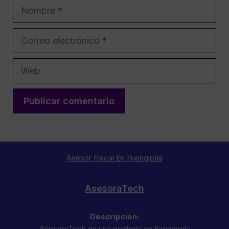
Nombre
Correo
electrónico
Web
Asesor Fiscal En Fuengirola
AsesoraTech
Descripción:
AsesoraTech es una gestoría en Fuengirola