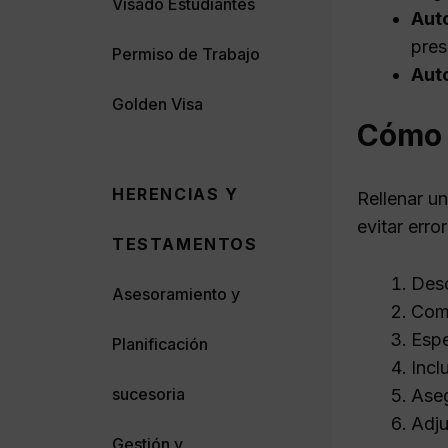
Visado Estudiantes
Auto
pres
Permiso de Trabajo
Auto
Golden Visa
Cómo r
HERENCIAS Y
Rellenar u
evitar erro
TESTAMENTOS
Desc
Asesoramiento y
Comp
Espe
Planificación
Incl
sucesoria
Aseg
Adju
Gestión y