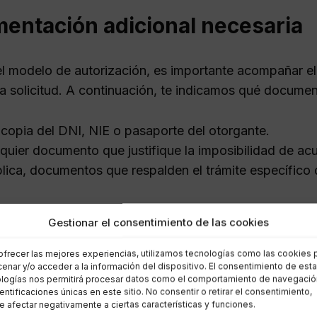
entación adicional necesaria
 modelo de autorización, es importante acompañar el
la solicitud. A continuación, te indicamos qué docume
copia del DNI, NIE o pasaporte del otorgante.
quier documento que justifique la imposibilidad de acu
plica, documentos que respalden el trámite específico 
 de alta de un trabajador en l
Gestionar el consentimiento de las cookies
ofrecer las mejores experiencias, utilizamos tecnologías como las cookies 
 trámites más comunes que se realizan ante la Seguridad
enar y/o acceder a la información del dispositivo. El consentimiento de est
 esencial para asegurar que los derechos laborales y 
logías nos permitirá procesar datos como el comportamiento de navegació
dentificaciones únicas en este sitio. No consentir o retirar el consentimiento,
. A continuación, se presenta un modelo básico que pue
 afectar negativamente a ciertas características y funciones.