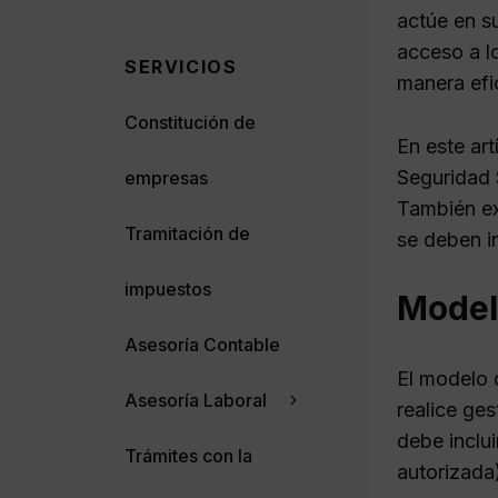
actúe en s
acceso a lo
SERVICIOS
manera efi
Constitución de
En este art
Seguridad 
empresas
También ex
Tramitación de
se deben in
impuestos
Modelo
Asesoría Contable
El modelo 
Asesoría Laboral
realice ge
debe inclui
Trámites con la
autorizada