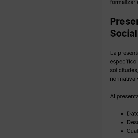
formalizar 
Presen
Social
La present
específico 
solicitude
normativa 
Al presenta
Dato
Desc
Cual