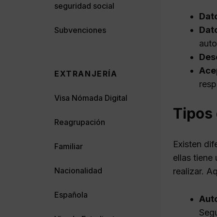
seguridad social
Dato
Dato
Subvenciones
auto
Desc
Ace
EXTRANJERÍA
resp
Visa Nómada Digital
Tipos 
Reagrupación
Existen di
Familiar
ellas tien
Nacionalidad
realizar. 
Española
Auto
Segu