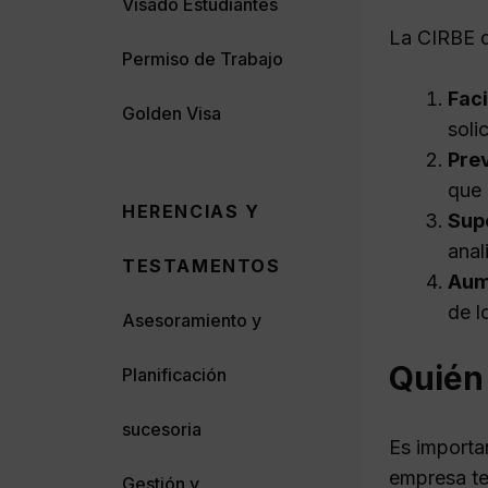
Visado Estudiantes
La CIRBE d
Permiso de Trabajo
Faci
Golden Visa
soli
Pre
que 
HERENCIAS Y
Supe
anal
TESTAMENTOS
Aume
de l
Asesoramiento y
Quién 
Planificación
sucesoria
Es importa
empresa te
Gestión y