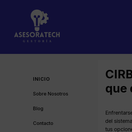
Saltar
al
contenido
CIRB
INICIO
que 
Sobre Nosotros
Blog
Enfrentars
del sistem
Contacto
tus opcion