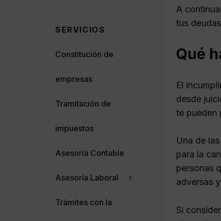
A continua
tus deudas
SERVICIOS
Qué h
Constitución de
empresas
El incumpl
desde juic
Tramitación de
te pueden p
impuestos
Una de las
Asesoría Contable
para la ca
personas q
Asesoría Laboral
adversas y
Trámites con la
Si conside