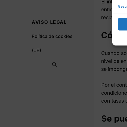
El informe 
Gesti
entidades 
reclamació
AVISO LEGAL
Cómo a
Política de cookies
(UE)
Cuando sol
nivel de e
se imponga
Por el cont
condicione
con tasas 
Se pue