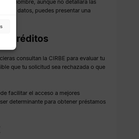
os a tu nombre, aunque no detallará las
 en los datos, puedes presentar una
as
de créditos
cieras consultan la CIRBE para evaluar tu
ible que tu solicitud sea rechazada o que
ede facilitar el acceso a mejores
e ser determinante para obtener préstamos
E