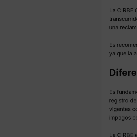
La CIRBE ú
transcurri
una reclam
Es recomen
ya que la 
Difere
Es fundame
registro d
vigentes c
impagos c
La CIRBE e