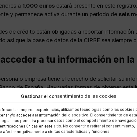
eriores a
1.000 euros
estará presente en este registro
te y permanece activa durante un periodo de
seis m
des de crédito están obligadas a reportar información 
do así que la base de datos de la CIRBE sea siempre c
acceder a tu información en la
persona o empresa tiene el derecho de solicitar su inf
l Banco de España. Hay varias formas de obtener esta 
Gestionar el consentimiento de las cookies
e electrónica del Banco de España:
Acceso mediante 
ofrecer las mejores experiencias, utilizamos tecnologías como las cookies 
sencialmente:
Acudiendo a las oficinas del Banco de
enar y/o acceder a la información del dispositivo. El consentimiento de est
logías nos permitirá procesar datos como el comportamiento de navegació
correo postal:
Enviando una solicitud firmada junto c
dentificaciones únicas en este sitio. No consentir o retirar el consentimiento,
 afectar negativamente a ciertas características y funciones.