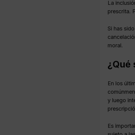
La inclusi
prescrita. 
Si has sid
cancelació
moral.
¿Qué s
En los últ
comúnmente
y luego in
prescripció
Es importan
sujeto a la