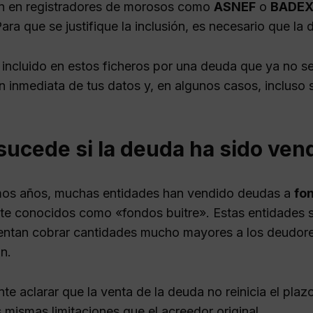
ón en registradores de morosos como
ASNEF
o
BADE
Para que se justifique la inclusión, es necesario que l
o incluido en estos ficheros por una deuda que ya no se
n inmediata de tus datos y, en algunos casos, incluso 
ucede si la deuda ha sido vend
imos años, muchas entidades han vendido deudas a
fo
 conocidos como «fondos buitre». Estas entidades su
tentan cobrar cantidades mucho mayores a los deudore
n.
te aclarar que la venta de la deuda no reinicia el pla
s mismas limitaciones que el acreedor original.