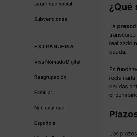
seguridad social
¿Qué s
Subvenciones
La
prescr
transcurso
realizado n
EXTRANJERÍA
deuda.
Visa Nómada Digital
Es fundame
Reagrupación
reclamarla
deudas ant
Familiar
circunstan
Nacionalidad
Plazo
Española
Los plazos