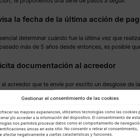
ción, te proponemos una serie de pasos a seguir:
isa la fecha de la última acción de pa
sencial determinar cuándo fue la última vez que realiz
pasado más de 5 años desde entonces, es posible que
icita documentación al acreedor
 al acreedor que te envíe por escrito un desglose de l
mo pago. Tienes derecho a recibir esta información ant
Gestionar el consentimiento de las cookies
reconozcas la deuda por escrito ni por
ofrecer las mejores experiencias, utilizamos tecnologías como las cookies 
enar y/o acceder a la información del dispositivo. El consentimiento de est
logías nos permitirá procesar datos como el comportamiento de navegació
dentificaciones únicas en este sitio. No consentir o retirar el consentimiento,
rucial no reconocer la deuda, ya que esto podría reinici
 afectar negativamente a ciertas características y funciones.
quier frase que implique un reconocimiento de la deud