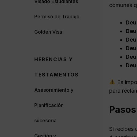
Visado Estudiantes
comunes q
Permiso de Trabajo
Deud
Deud
Golden Visa
Deu
Deu
Deud
HERENCIAS Y
Deud
TESTAMENTOS
Es impo
Asesoramiento y
para reclam
Planificación
Pasos 
sucesoria
Si recibes 
Gestión y