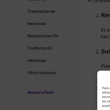
A continua
Tramitación de
Rev
herencias
Es e
Resoluciones De
han 
Conflictos En
Sol
Herencias
Pide
Otros Servicios
últi
No 
Para 
AsesoraTech
almac
tecno
las i
Es c
puede
cual