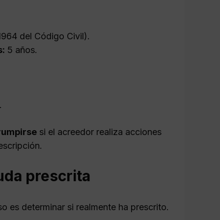
1964 del Código Civil).
s:
5 años.
.
rumpirse
si el acreedor realiza acciones
escripción.
uda prescrita
so es determinar si realmente ha prescrito.