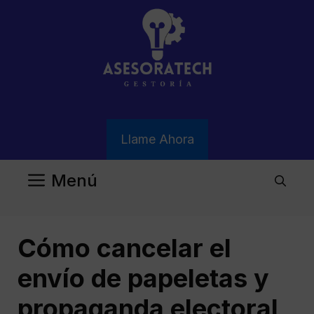
Saltar
al
contenido
Llame Ahora
Menú
Cómo cancelar el
envío de papeletas y
propaganda electoral