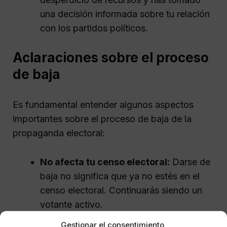
una decisión informada sobre tu relación
con los partidos políticos.
Aclaraciones sobre el proceso
de baja
Es fundamental entender algunos aspectos
importantes sobre el proceso de baja de la
propaganda electoral:
No afecta tu censo electoral:
Darse de
baja no significa que ya no estés en el
censo electoral. Continuarás siendo un
votante activo.
La baja es solo para propaganda:
La
Gestionar el consentimiento