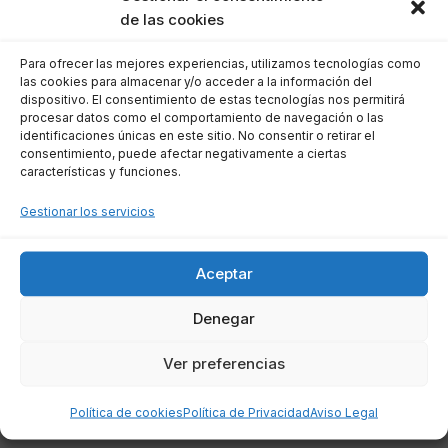
gestión se limita a evitar que tu nombre y
de las cookies
dirección sean utilizados para el envío de
Para ofrecer las mejores experiencias, utilizamos tecnologías como
material promocional.
las cookies para almacenar y/o acceder a la información del
Limitaciones del trámite:
Sin un
dispositivo. El consentimiento de estas tecnologías nos permitirá
procesar datos como el comportamiento de navegación o las
certificado digital o acceso al sistema
identificaciones únicas en este sitio. No consentir o retirar el
Cl@ve, lamentablemente no podrás
consentimiento, puede afectar negativamente a ciertas
características y funciones.
realizar este trámite.
Gestionar los servicios
¿Qué alternativas existen si no
tengo acceso al formulario
Aceptar
online?
Denegar
Si no cuentas con un certificado digital o
Ver preferencias
acceso a Cl@ve, existen algunas alternativas
Política de cookies
Política de Privacidad
Aviso Legal
que puedes considerar: