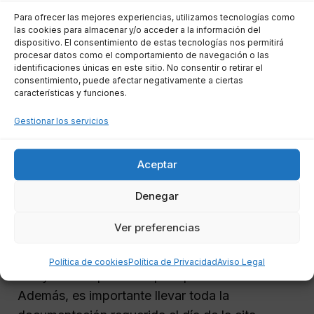
para acceder a la
asistencia jurídica gratuita
Para ofrecer las mejores experiencias, utilizamos tecnologías como
en Zamora
. Para ello, se pueden seguir estos
las cookies para almacenar y/o acceder a la información del
pasos:
dispositivo. El consentimiento de estas tecnologías nos permitirá
procesar datos como el comportamiento de navegación o las
identificaciones únicas en este sitio. No consentir o retirar el
Visitar la página web del Colegio de
consentimiento, puede afectar negativamente a ciertas
características y funciones.
Abogados de Zamora.
Contactar por teléfono o correo
Gestionar los servicios
electrónico para solicitar una fecha y
hora.
Aceptar
Acudir a las oficinas de manera
Denegar
presencial para gestionar la cita.
Ver preferencias
Es recomendable solicitar la cita con antelación,
ya que la demanda de este servicio puede ser
Política de cookies
Política de Privacidad
Aviso Legal
alta y los tiempos de espera pueden variar.
Además, es importante llevar toda la