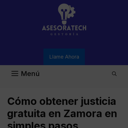
Saltar
al
contenido
Llame Ahora
Menú
Cómo obtener justicia
gratuita en Zamora en
simples pasos