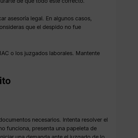
urarte de que todo esté correcto.
car asesoría legal. En algunos casos,
onsideras que el despido no fue
MAC o los juzgados laborales. Mantente
ito
 documentos necesarios. Intenta resolver el
no funciona, presenta una papeleta de
 iniciar una demanda ante el juzgado de lo