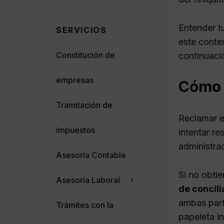
Entender t
SERVICIOS
este contex
Constitución de
continuaci
empresas
Cómo r
Tramitación de
Reclamar e
impuestos
intentar r
administra
Asesoría Contable
Si no obti
Asesoría Laboral
de concili
ambas part
Trámites con la
papeleta i