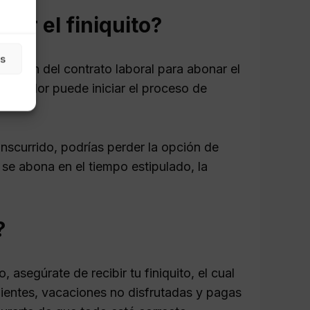
nar el finiquito?
as
ización del contrato laboral para abonar el
trabajador puede iniciar el proceso de
nscurrido, podrías perder la opción de
 se abona en el tiempo estipulado, la
?
 asegúrate de recibir tu finiquito, el cual
ientes, vacaciones no disfrutadas y pagas