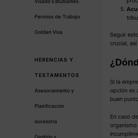
proc
Visado Estudiantes
Acud
Permiso de Trabajo
trib
Golden Visa
Seguir esto
crucial, as
HERENCIAS Y
¿Dónde
TESTAMENTOS
Si la empre
opción es 
Asesoramiento y
buen punto
Planificación
En caso de 
sucesoria
organismo 
incumplimi
Gestión y