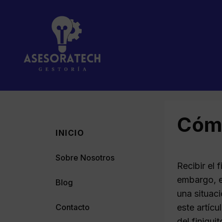
Saltar
al
contenido
Cómo
INICIO
Sobre Nosotros
Recibir el 
embargo, e
Blog
una situaci
Contacto
este artíc
del finiqu