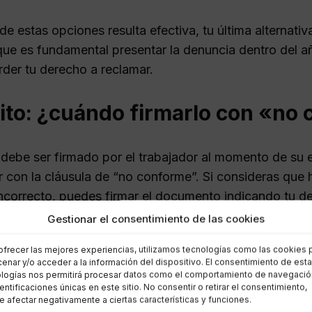
de estas opciones resulta efectiva, tu última alternativ
ue es fundamental presentar la denuncia dentro del añ
rder tu derecho a reclamar.
uito: ¿cuándo firmarlo con «no
o debe ser firmado por el trabajador al momento de su 
r con la cláusula de “no conforme”. Si consideras que
ncorrecto, puedes firmar el documento indicando tu de
eudados más adelante.
Gestionar el consentimiento de las cookies
ofrecer las mejores experiencias, utilizamos tecnologías como las cookies 
dable solicitar aclaraciones sobre cualquier aspecto d
enar y/o acceder a la información del dispositivo. El consentimiento de est
i los motivos de tu desacuerdo son válidos, puedes exi
logías nos permitirá procesar datos como el comportamiento de navegació
dentificaciones únicas en este sitio. No consentir o retirar el consentimiento,
e un acuerdo, puedes seguir los pasos mencionados ant
 afectar negativamente a ciertas características y funciones.