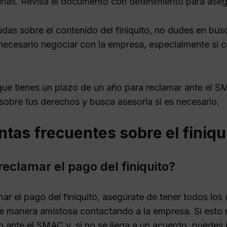
arias. Revisa el documento con detenimiento para aseg
udas sobre el contenido del finiquito, no dudes en bus
necesario negociar con la empresa, especialmente si c
ue tienes un plazo de un año para reclamar ante el S
sobre tus derechos y busca asesoría si es necesario.
tas frecuentes sobre el finiqu
eclamar el pago del finiquito?
ar el pago del finiquito, asegúrate de tener todos los
de manera amistosa contactando a la empresa. Si esto 
ón ante el SMAC y, si no se llega a un acuerdo, puedes