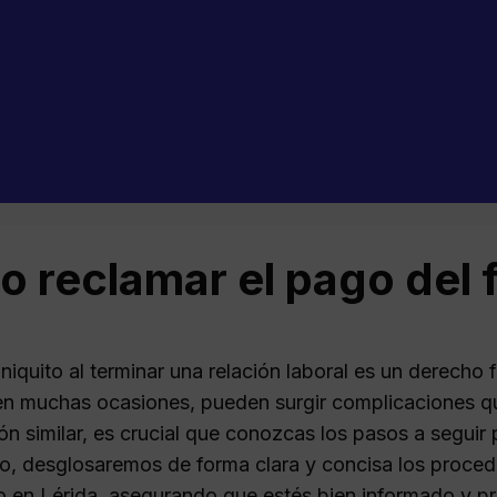
 reclamar el pago del f
finiquito al terminar una relación laboral es un derecho
n muchas ocasiones, pueden surgir complicaciones que
ón similar, es crucial que conozcas los pasos a seguir
ulo, desglosaremos de forma clara y concisa los proce
ito en Lérida, asegurando que estés bien informado y p