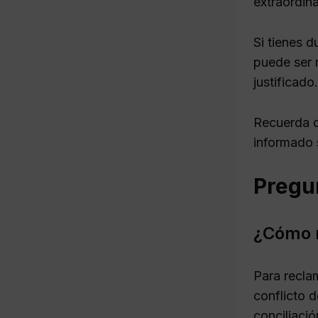
extraordin
Si tienes d
puede ser 
justificado.
Recuerda q
informado 
Pregun
¿Cómo r
Para reclam
conflicto 
conciliaci