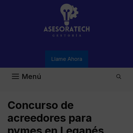
Saltar
al
contenido
Llame Ahora
Menú
Concurso de
acreedores para
pymes en Leganés