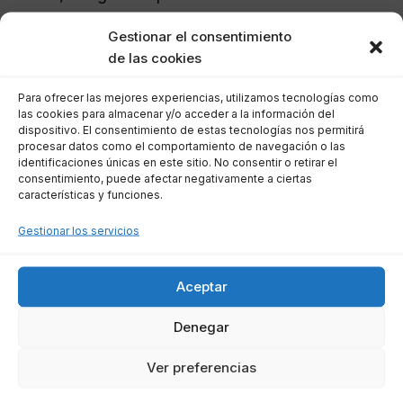
especializada.
Gestionar el consentimiento
de las cookies
Los pasos a seguir son:
Para ofrecer las mejores experiencias, utilizamos tecnologías como
las cookies para almacenar y/o acceder a la información del
Evaluar la situación:
Realiza un análisis
dispositivo. El consentimiento de estas tecnologías nos permitirá
exhaustivo de las finanzas de tu
procesar datos como el comportamiento de navegación o las
identificaciones únicas en este sitio. No consentir o retirar el
empresa.
consentimiento, puede afectar negativamente a ciertas
características y funciones.
Buscar asesoría legal:
Contacta a
abogados especializados en concurso
Gestionar los servicios
de acreedores.
Actuar con rapidez:
La pronta acción
Aceptar
puede prevenir complicaciones
adicionales.
Denegar
Ver preferencias
Servicios que ofrecen las