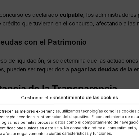
 concurso es declarado
culpable
, los administradores
 crédito que tuvieran en el concurso, afectando a las
eudas con el Patrimonio
eso de liquidación, si se determina que las actuaciones
les, pueden ser requeridos a
pagar las deudas
de la e
ancia de la Transparencia
Gestionar el consentimiento de las cookies
arencia
en la contabilidad es crucial para evitar prob
ofrecer las mejores experiencias, utilizamos tecnologías como las cookies 
a de libros contables o intentos de ocultar detalles fi
enar y/o acceder a la información del dispositivo. El consentimiento de est
logías nos permitirá procesar datos como el comportamiento de navegació
para los administradores.
dentificaciones únicas en este sitio. No consentir o retirar el consentimiento,
 afectar negativamente a ciertas características y funciones.