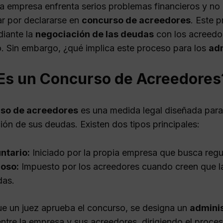
 empresa enfrenta serios problemas financieros y no 
r por declararse en
concurso de acreedores
. Este 
diante la
negociación de las deudas
con los acreedor
. Sin embargo, ¿qué implica este proceso para los
ad
Es un Concurso de Acreedores
so de acreedores
es una medida legal diseñada para a
ión de sus deudas. Existen dos tipos principales:
ntario:
Iniciado por la propia empresa que busca regu
zoso:
Impuesto por los acreedores cuando creen que la
das.
e un juez aprueba el concurso, se designa un
admini
ntre la empresa y sus acreedores, dirigiendo el proce