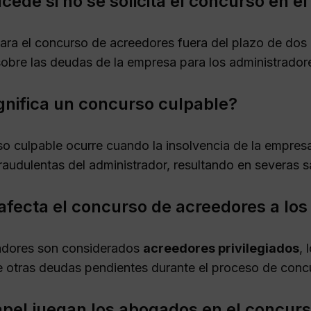
cede si no se solicita el concurso en e
ara el concurso de acreedores fuera del plazo de do
obre las deudas de la empresa para los administrador
gnifica un concurso culpable?
o culpable ocurre cuando la insolvencia de la empresa
fraudulentas del administrador, resultando en severas 
fecta el concurso de acreedores a los
adores son considerados
acreedores privilegiados
, 
 otras deudas pendientes durante el proceso de conc
pel juegan los abogados en el concur