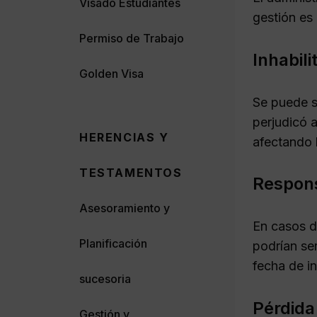
Visado Estudiantes
gestión es
Permiso de Trabajo
Inhabili
Golden Visa
Se puede s
perjudicó a
HERENCIAS Y
afectando 
TESTAMENTOS
Respons
Asesoramiento y
En casos d
Planificación
podrían se
fecha de i
sucesoria
Pérdida
Gestión y