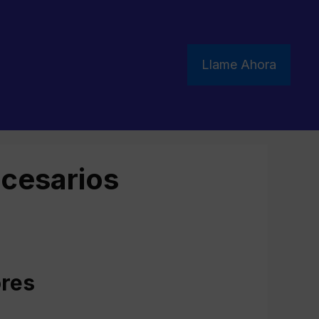
Llame Ahora
ecesarios
ores