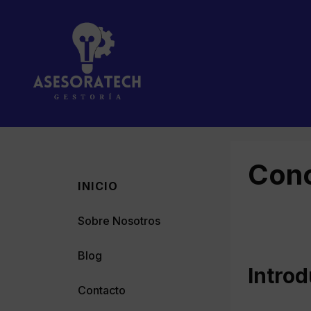
Saltar
al
contenido
Conc
INICIO
Sobre Nosotros
Blog
Intro
Contacto