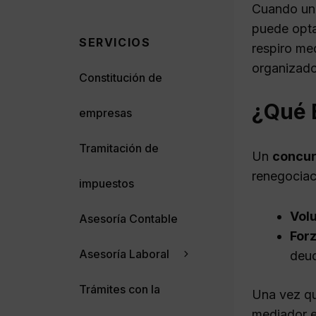
Cuando una
puede opta
SERVICIOS
respiro me
organizado
Constitución de
¿Qué 
empresas
Tramitación de
Un
concur
renegociac
impuestos
Volu
Asesoría Contable
For
Asesoría Laboral
deu
Trámites con la
Una vez qu
mediador e