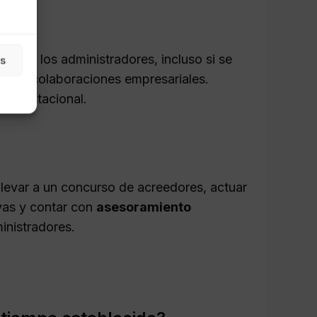
nal
de los administradores, incluso si se
as
uturas colaboraciones empresariales.
o reputacional.
llevar a un concurso de acreedores, actuar
vas y contar con
asesoramiento
inistradores.