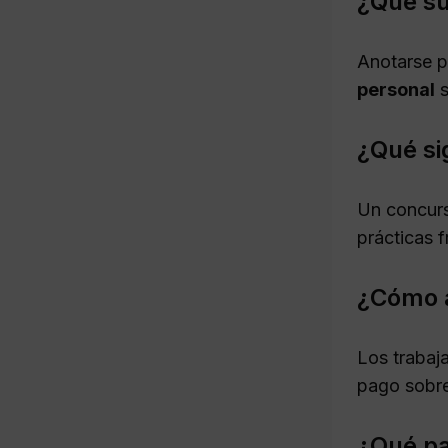
¿Qué su
Anotarse p
personal
s
¿Qué si
Un concurs
prácticas 
¿Cómo a
Los trabaj
pago sobre
¿Qué pa