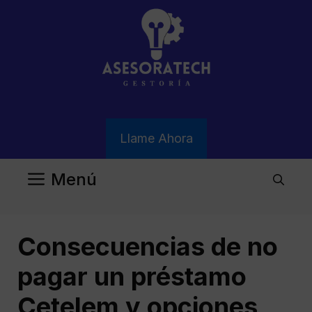
Saltar
al
contenido
Llame Ahora
Menú
Consecuencias de no
pagar un préstamo
Cetelem y opciones