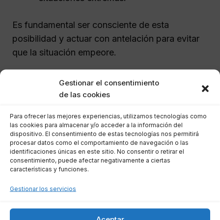
Es fundamental ser consciente de esta
posibilidad y actuar con antelación para evitar
que la situación empeore.
Acumulación de intereses y
Gestionar el consentimiento
de las cookies
sus efectos
Para ofrecer las mejores experiencias, utilizamos tecnologías como
las cookies para almacenar y/o acceder a la información del
El impago de un préstamo tiene implicaciones
dispositivo. El consentimiento de estas tecnologías nos permitirá
más allá del daño a tu historial crediticio.
procesar datos como el comportamiento de navegación o las
identificaciones únicas en este sitio. No consentir o retirar el
También resulta en la acumulación de intereses,
consentimiento, puede afectar negativamente a ciertas
lo que puede aumentar significativamente la
características y funciones.
deuda total. Los tipos de intereses son:
Gestionar los servicios
Intereses remuneratorios:
Aplicados
Aceptar