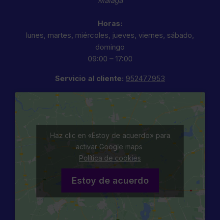
Málaga
Horas:
lunes, martes, miércoles, jueves, viernes, sábado,
domingo
09:00 – 17:00
Servicio al cliente:
952477953
Haz clic en «Estoy de acuerdo» para
activar Google maps
Política de cookies
Estoy de acuerdo