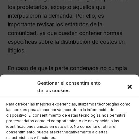
los propietarios, excepto aquellos que
interpusieron la demanda. Por ello, es
importante revisar los estatutos de la
comunidad, ya que pueden contener normas
específicas sobre la distribución de costes en
litigios.
En caso de que la parte condenada no cumpla
con el pago de las costas, se puede iniciar un
Gestionar el consentimiento
procedimiento de ejecución de sentencia, lo
de las cookies
que puede incluir embargos de bienes. Esto
resalta la importancia de tener claridad sobre
Para ofrecer las mejores experiencias, utilizamos tecnologías como
las cookies para almacenar y/o acceder a la información del
las finanzas y obligaciones dentro de la
dispositivo. El consentimiento de estas tecnologías nos permitirá
comunidad.
procesar datos como el comportamiento de navegación o las
identificaciones únicas en este sitio. No consentir o retirar el
consentimiento, puede afectar negativamente a ciertas
¿Cuánto cuesta demandar a
características y funciones.