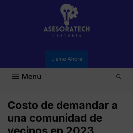
Saltar
al
contenido
Llame Ahora
Menú
Costo de demandar a
una comunidad de
vecinos en 2023