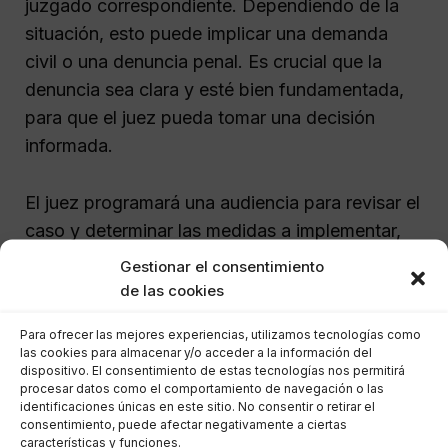
juzgado correspondiente. Dependiendo de la
situación, esto puede implicar una demanda
civil o una denuncia penal. Es crucial que la
denuncia sea clara y esté bien fundamentada,
para que el juez pueda tomar una decisión
informada.
El juez programará una audiencia para revisar el
caso y determinar las medidas a implementar,
así como las posibles sanciones para el deudor.
Gestionar el consentimiento
La asesoría legal es vital para garantizar que
de las cookies
todos los pasos se sigan correctamente y que
Para ofrecer las mejores experiencias, utilizamos tecnologías como
se protejan los derechos del menor.
las cookies para almacenar y/o acceder a la información del
dispositivo. El consentimiento de estas tecnologías nos permitirá
procesar datos como el comportamiento de navegación o las
Consecuencias de pagar con
identificaciones únicas en este sitio. No consentir o retirar el
consentimiento, puede afectar negativamente a ciertas
retraso la pensión de
características y funciones.