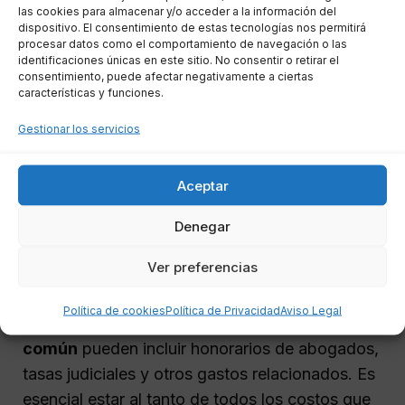
En tales circunstancias, la demanda judicial se
las cookies para almacenar y/o acceder a la información del
convierte en una herramienta eficaz para
dispositivo. El consentimiento de estas tecnologías nos permitirá
procesar datos como el comportamiento de navegación o las
resolver conflictos y asegurar que cada
identificaciones únicas en este sitio. No consentir o retirar el
consentimiento, puede afectar negativamente a ciertas
heredero reciba su parte correspondiente. Es
características y funciones.
crucial contar con un abogado especializado
que guíe el proceso y asegure el cumplimiento
Gestionar los servicios
de la normativa vigente.
Aceptar
Gastos asociados en la
Denegar
división judicial de la cosa
común
Ver preferencias
Política de cookies
Política de Privacidad
Aviso Legal
Los gastos en una
división judicial de la cosa
común
pueden incluir honorarios de abogados,
tasas judiciales y otros gastos relacionados. Es
esencial estar al tanto de todos los costos que