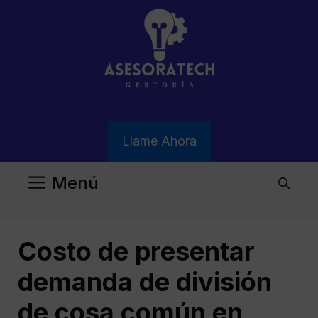
Saltar
al
contenido
Llame Ahora
Menú
Costo de presentar
demanda de división
de cosa común en