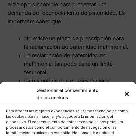
el tiempo disponible para presentar una
demanda de reconocimiento de paternidad. Es
importante saber que:
No existe un plazo de prescripción para
la reclamación de paternidad matrimonial.
La reclamación de paternidad no
matrimonial tampoco tiene un límite
temporal.
Esto significa que puedes iniciar el
proceso en cualquier momento, lo cual es
Gestionar el consentimiento
de las cookies
relevante si se presentan nuevos hechos
que lleven a la decisión de reconocer
Para ofrecer las mejores experiencias, utilizamos tecnologías como
paternidad.
las cookies para almacenar y/o acceder a la información del
dispositivo. El consentimiento de estas tecnologías nos permitirá
procesar datos como el comportamiento de navegación o las
Proceso tras la presentación
identificaciones únicas en este sitio. No consentir o retirar el