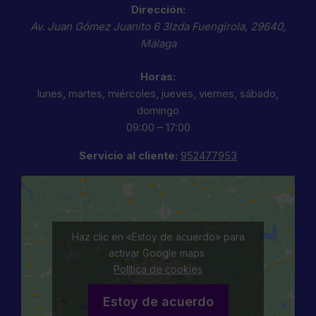
Dirección:
Av. Juan Gómez Juanito 6 3Izda
Fuengirola
,
29640
,
Málaga
Horas:
lunes, martes, miércoles, jueves, viernes, sábado,
domingo
09:00 – 17:00
Servicio al cliente:
952477953
Haz clic en «Estoy de acuerdo» para
activar Google maps
Política de cookies
Estoy de acuerdo