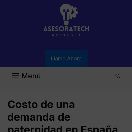
Saltar
al
contenido
Llame Ahora
Menú
Costo de una
demanda de
paternidad en España