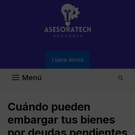
Saltar
al
contenido
Llame Ahora
Menú
Cuándo pueden
embargar tus bienes
por deudas pendientes