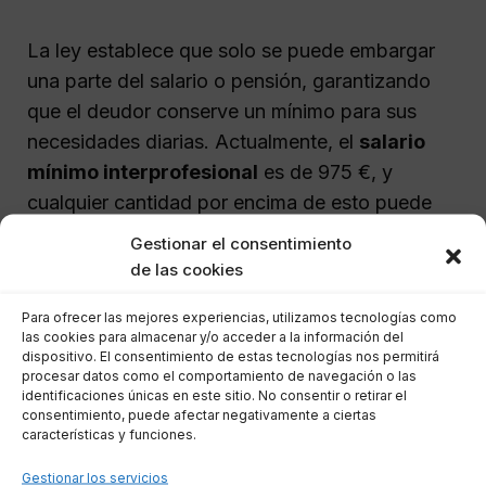
La ley establece que solo se puede embargar
una parte del salario o pensión, garantizando
que el deudor conserve un mínimo para sus
necesidades diarias. Actualmente, el
salario
mínimo interprofesional
es de 975 €, y
cualquier cantidad por encima de esto puede
ser embargada de forma progresiva,
Gestionar el consentimiento
respetando siempre el umbral mínimo de
de las cookies
subsistencia.
Para ofrecer las mejores experiencias, utilizamos tecnologías como
las cookies para almacenar y/o acceder a la información del
Tipos de embargo y bienes
dispositivo. El consentimiento de estas tecnologías nos permitirá
procesar datos como el comportamiento de navegación o las
susceptibles de embargo
identificaciones únicas en este sitio. No consentir o retirar el
consentimiento, puede afectar negativamente a ciertas
características y funciones.
El artículo 592 de la Ley de Enjuiciamiento Civil
Gestionar los servicios