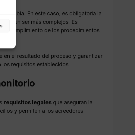
n cambia. En este caso, es obligatoria la
s pueden ser más complejos. Es
as
a el cumplimiento de los procedimientos
e en el resultado del proceso y garantizar
los requisitos establecidos.
onitorio
os
requisitos legales
que aseguran la
cillos y permiten a los acreedores