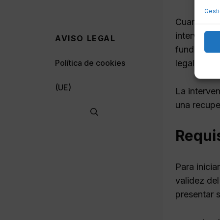
Gesti
Cuando la 
intervenci
AVISO LEGAL
fundamenta
Política de cookies
legales y 
(UE)
La interven
una recupe
Requis
Para inicia
validez del
presentar 