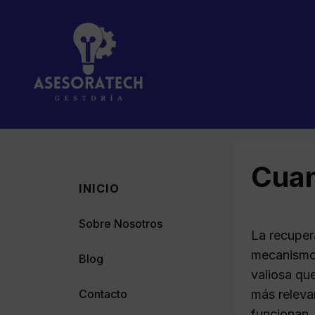
Saltar
al
contenido
Cuan
INICIO
Sobre Nosotros
La recuper
mecanismo l
Blog
valiosa qu
Contacto
más releva
funcionan,