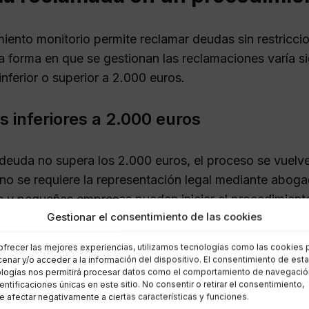
miento monitorio permite reclamar deudas sin restricci
a forma en que se gestionan las reclamaciones varía s
inferior o superior a 2.000 euros.
s inferiores a 2.000 euros
deuda no supera los 2.000 euros, el proceso se vuelve
 no se requiere la representación legal mediante abog
es y pequeñas empresas puedan iniciar el procedimient
Gestionar el consentimiento de las cookies
d del proceso es notable, ya que los acreedores pueden
ofrecer las mejores experiencias, utilizamos tecnologías como las cookies 
cionales por honorarios profesionales, lo que resulta 
enar y/o acceder a la información del dispositivo. El consentimiento de est
logías nos permitirá procesar datos como el comportamiento de navegació
dentificaciones únicas en este sitio. No consentir o retirar el consentimiento,
s superiores a 2.000 euros
 afectar negativamente a ciertas características y funciones.