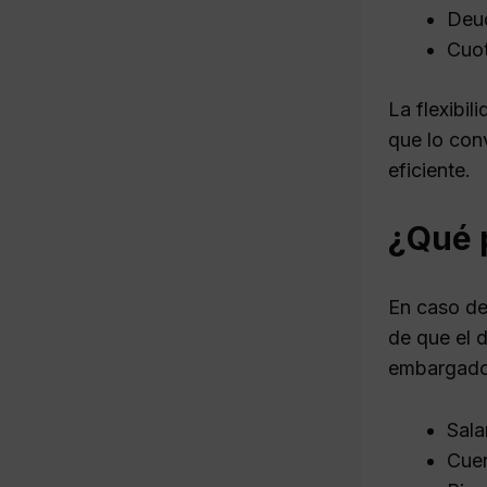
Deud
Cuot
La flexibi
que lo con
eficiente.
¿Qué 
En caso de
de que el 
embargados
Sala
Cuen