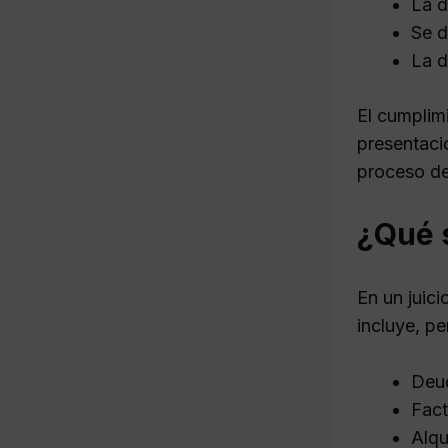
La d
Se d
La d
El cumplim
presentaci
proceso de
¿Qué 
En un juici
incluye, pe
Deud
Fact
Alqu