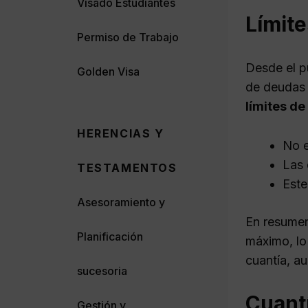
Visado Estudiantes
Límite
Permiso de Trabajo
Desde el pu
Golden Visa
de deudas 
límites de
HERENCIAS Y
No e
Las 
TESTAMENTOS
Este
Asesoramiento y
En resumen
Planificación
máximo, lo
cuantía, a
sucesoria
Cuant
Gestión y