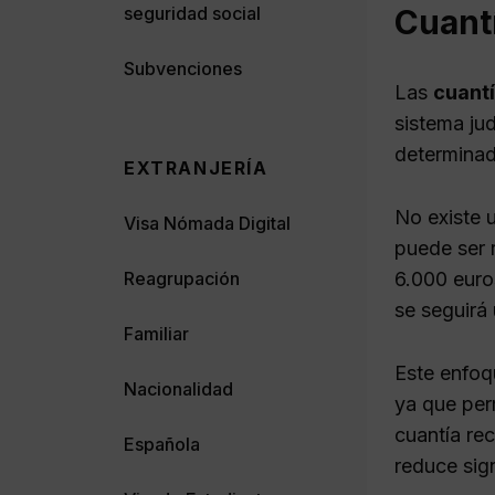
seguridad social
Cuantí
Subvenciones
Las
cuantí
sistema jud
determinad
EXTRANJERÍA
No existe u
Visa Nómada Digital
puede ser 
6.000 euros
Reagrupación
se seguirá 
Familiar
Este enfoq
Nacionalidad
ya que per
cuantía re
Española
reduce sign