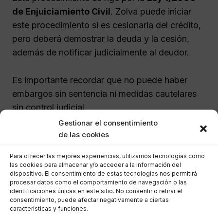
de Enjuiciamiento Civil
. Zolva puede iniciar
este procedimiento si es cesionaria del crédito,
pero deberá demostrar la deuda y la cesión,
además de notificar judicialmente al deudor.
Es importante recordar que no puede haber
embargos sin sentencia ni medidas cautelares
sin control judicial.
Gestionar el consentimiento
¿Zolva puede incluirme en
de las cookies
ficheros de morosos?
Para ofrecer las mejores experiencias, utilizamos tecnologías como
las cookies para almacenar y/o acceder a la información del
dispositivo. El consentimiento de estas tecnologías nos permitirá
Sí, Zolva puede solicitar la inclusión de tu
procesar datos como el comportamiento de navegación o las
identificaciones únicas en este sitio. No consentir o retirar el
nombre en
ficheros de solvencia patrimonial
consentimiento, puede afectar negativamente a ciertas
como ASNEF o BADEXCUG, pero solo si se
características y funciones.