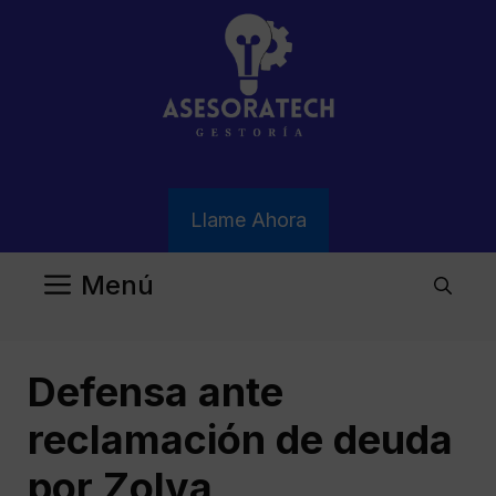
Saltar
al
contenido
Llame Ahora
Menú
Defensa ante
reclamación de deuda
por Zolva