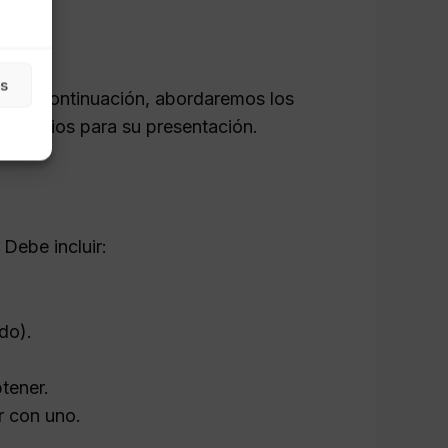
as
bal. A continuación, abordaremos los
cesarios para su presentación.
 Debe incluir:
do).
btener.
r con uno.