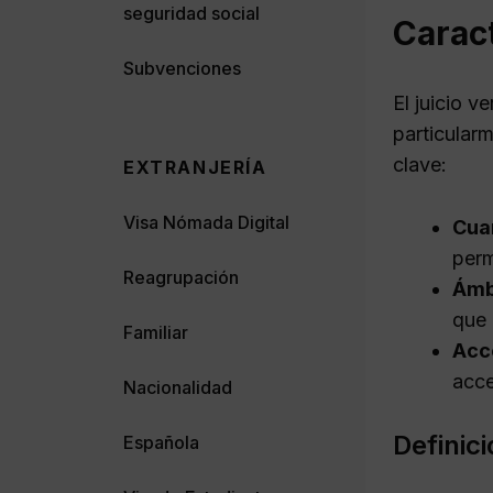
seguridad social
Caract
Subvenciones
El juicio v
particularm
clave:
EXTRANJERÍA
Visa Nómada Digital
Cuan
perm
Reagrupación
Ámbi
que 
Familiar
Acc
acce
Nacionalidad
Definic
Española