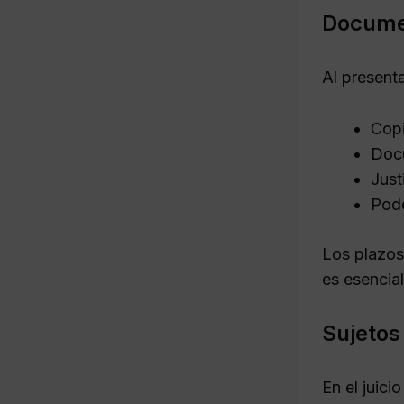
Documen
Al present
Copi
Docu
Just
Pode
Los plazos
es esencia
Sujetos 
En el juici