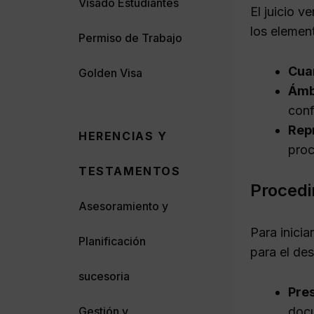
Visado Estudiantes
El juicio v
los elemen
Permiso de Trabajo
Cuan
Golden Visa
Ámbi
conf
Rep
HERENCIAS Y
proc
TESTAMENTOS
Procedi
Asesoramiento y
Para inicia
Planificación
para el des
sucesoria
Pre
docu
Gestión y