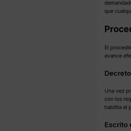
demandado,
que cualqui
Proced
El procedim
avance efec
Decreto
Una vez pr
con los req
habilita el 
Escrito