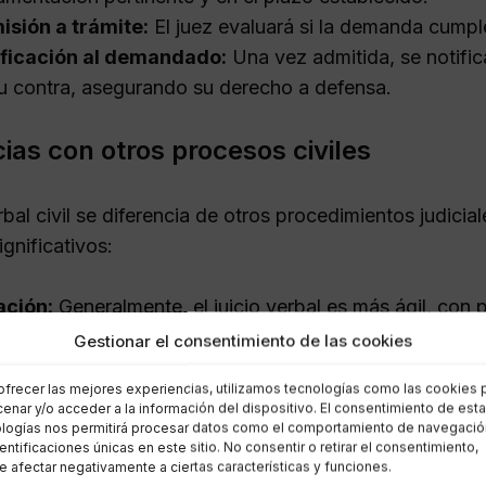
sión a trámite:
El juez evaluará si la demanda cumple
ificación al demandado:
Una vez admitida, se notifi
u contra, asegurando su derecho a defensa.
cias con otros procesos civiles
erbal civil se diferencia de otros procedimientos judicial
gnificativos:
ación:
Generalmente, el juicio verbal es más ágil, con
a demanda hasta la sentencia.
Gestionar el consentimiento de las cookies
tía:
Se aplica solo a litigios de menor cuantía, a difer
ofrecer las mejores experiencias, utilizamos tecnologías como las cookies 
car casos más complejos.
enar y/o acceder a la información del dispositivo. El consentimiento de est
malidad:
Menos formalidades hacen que el proceso sea
logías nos permitirá procesar datos como el comportamiento de navegació
dentificaciones únicas en este sitio. No consentir o retirar el consentimiento,
lucradas.
 afectar negativamente a ciertas características y funciones.