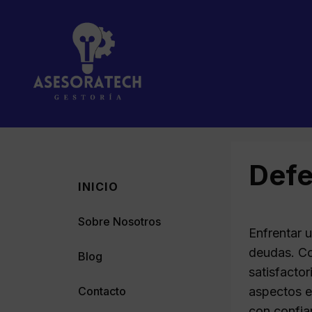
Saltar
al
contenido
Defe
INICIO
Sobre Nosotros
Enfrentar u
deudas. Co
Blog
satisfactor
Contacto
aspectos es
con confia