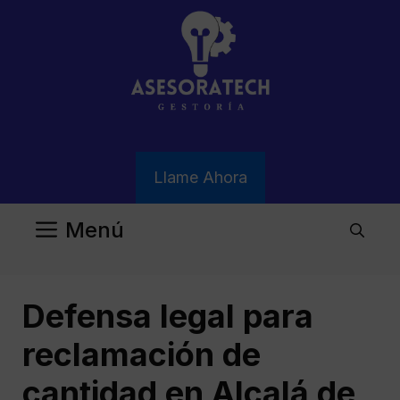
Saltar
al
contenido
Llame Ahora
Menú
Defensa legal para
reclamación de
cantidad en Alcalá de