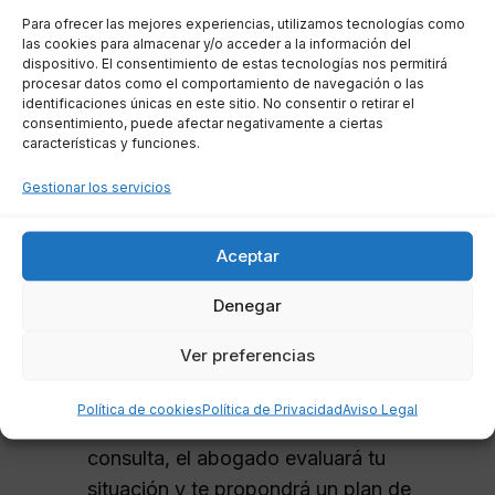
Henares
es un proceso que puede facilitar la
Para ofrecer las mejores experiencias, utilizamos tecnologías como
las cookies para almacenar y/o acceder a la información del
comprensión y gestión de tu reclamación. A
dispositivo. El consentimiento de estas tecnologías nos permitirá
continuación, te describimos algunos pasos
procesar datos como el comportamiento de navegación o las
identificaciones únicas en este sitio. No consentir o retirar el
sencillos para obtener ayuda:
consentimiento, puede afectar negativamente a ciertas
características y funciones.
Investigación
: Busca recomendaciones
Gestionar los servicios
en línea o pregunta a amigos y familiares
sobre abogados con buena reputación
Aceptar
en la zona.
Consulta inicial
: Agenda una cita para
Denegar
discutir tu caso. Muchos abogados
Ver preferencias
ofrecen consultas gratuitas o a bajo
costo.
Política de cookies
Política de Privacidad
Aviso Legal
Evaluación del caso
: Durante la
consulta, el abogado evaluará tu
situación y te propondrá un plan de