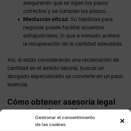
asegurando que se sigan los pasos
correctos y se cumplan los plazos.
Mediación eficaz
: Su habilidad para
negociar puede facilitar acuerdos
extrajudiciales, lo que a menudo acelera
la recuperación de la cantidad adeudada.
Así, si estás considerando una reclamación de
cantidad en el ámbito laboral, buscar un
abogado especializado se convierte en un paso
esencial.
Cómo obtener asesoría legal
para tu reclamación
Gestionar el consentimiento
de las cookies
Acceder a
asesoría legal en Alcalá de