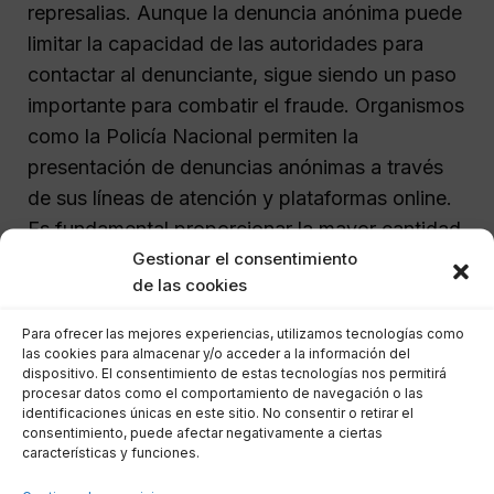
represalias. Aunque la denuncia anónima puede
limitar la capacidad de las autoridades para
contactar al denunciante, sigue siendo un paso
importante para combatir el fraude. Organismos
como la Policía Nacional permiten la
presentación de denuncias anónimas a través
de sus líneas de atención y plataformas online.
Es fundamental proporcionar la mayor cantidad
Gestionar el consentimiento
de información posible, incluso de forma
de las cookies
anónima, para facilitar la investigación.
Para ofrecer las mejores experiencias, utilizamos tecnologías como
Medidas preventivas tras una
las cookies para almacenar y/o acceder a la información del
dispositivo. El consentimiento de estas tecnologías nos permitirá
estafa en internet
procesar datos como el comportamiento de navegación o las
identificaciones únicas en este sitio. No consentir o retirar el
consentimiento, puede afectar negativamente a ciertas
características y funciones.
Después de haber sido víctima de una estafa
online, implementar medidas preventivas es