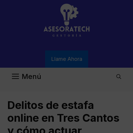
Saltar
al
contenido
Llame Ahora
Menú
Delitos de estafa
online en Tres Cantos
y cómo actuar