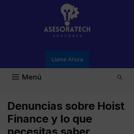
Saltar
al
contenido
Llame Ahora
Menú
Denuncias sobre Hoist
Finance y lo que
necesitas saber