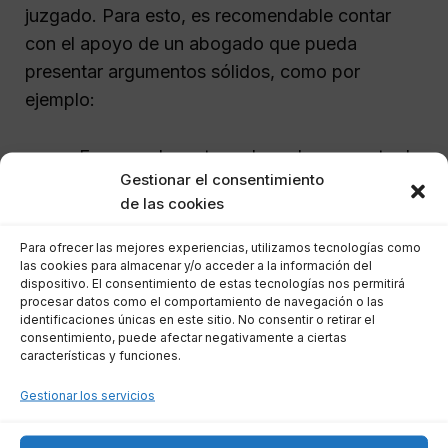
juzgado. Para esto, es recomendable contar
con el apoyo de un abogado que pueda
presentar argumentos sólidos, como por
ejemplo:
Error en el monto reclamado por parte de
Gestionar el consentimiento
Hoist Finance.
de las cookies
Falta de claridad en las cláusulas
contractuales que no permiten entender
Para ofrecer las mejores experiencias, utilizamos tecnologías como
las cookies para almacenar y/o acceder a la información del
la deuda.
dispositivo. El consentimiento de estas tecnologías nos permitirá
Prácticas abusivas en la forma de
procesar datos como el comportamiento de navegación o las
identificaciones únicas en este sitio. No consentir o retirar el
reclamar la deuda.
consentimiento, puede afectar negativamente a ciertas
características y funciones.
Una oposición fundamentada puede ser clave
Gestionar los servicios
para proteger tus derechos y evitar que el juez
emita una sentencia en tu contra.