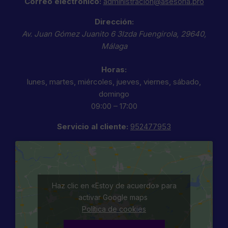
Correo electrónico:
administracion@asesoria.pro
Dirección:
Av. Juan Gómez Juanito 6 3Izda
Fuengirola
,
29640
,
Málaga
Horas:
lunes, martes, miércoles, jueves, viernes, sábado,
domingo
09:00 – 17:00
Servicio al cliente:
952477953
Haz clic en «Estoy de acuerdo» para
activar Google maps
Política de cookies