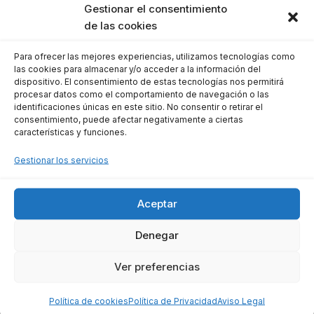
Gestionar el consentimiento
negativo, se gestionará en la Delegación
de las cookies
correspondiente de Hacienda.
Para ofrecer las mejores experiencias, utilizamos tecnologías como
Plazos de presentación
las cookies para almacenar y/o acceder a la información del
dispositivo. El consentimiento de estas tecnologías nos permitirá
procesar datos como el comportamiento de navegación o las
identificaciones únicas en este sitio. No consentir o retirar el
El cumplimiento del plazo de presentación es un
consentimiento, puede afectar negativamente a ciertas
factor crucial. Para las declaraciones
características y funciones.
trimestrales, el Modelo 111 debe presentarse
Gestionar los servicios
dentro de los siguientes periodos:
Aceptar
Primer trimestre:
Del 1 al 20 de abril.
Segundo trimestre:
Del 1 al 20 de julio.
Denegar
Tercer trimestre:
Del 1 al 20 de
Ver preferencias
octubre.
Cuarto trimestre:
Del 1 al 20 de enero.
Política de cookies
Política de Privacidad
Aviso Legal