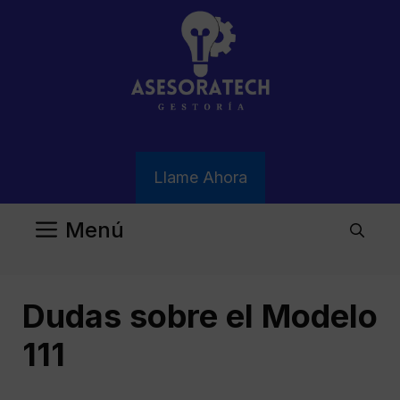
Saltar
al
contenido
Llame Ahora
Menú
Dudas sobre el Modelo
111