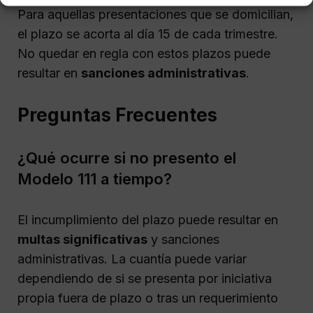
Para aquellas presentaciones que se domicilian,
el plazo se acorta al día 15 de cada trimestre.
No quedar en regla con estos plazos puede
resultar en
sanciones administrativas
.
Preguntas Frecuentes
¿Qué ocurre si no presento el
Modelo 111 a tiempo?
El incumplimiento del plazo puede resultar en
multas significativas
y sanciones
administrativas. La cuantía puede variar
dependiendo de si se presenta por iniciativa
propia fuera de plazo o tras un requerimiento