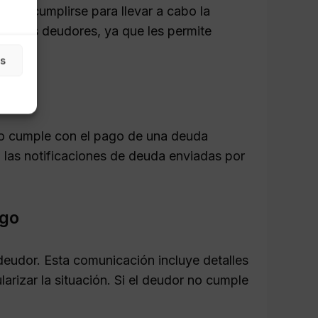
ben cumplirse para llevar a cabo la
ara los deudores, ya que les permite
as
o cumple con el pago de una deuda
 a las notificaciones de deuda enviadas por
ago
 deudor. Esta comunicación incluye detalles
larizar la situación. Si el deudor no cumple