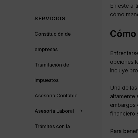
En este ar
cómo manej
SERVICIOS
Cómo e
Constitución de
empresas
Enfrentars
opciones le
Tramitación de
incluye pro
impuestos
Una de las
Asesoría Contable
altamente 
embargos e
Asesoría Laboral
financiero 
Trámites con la
Para benefi