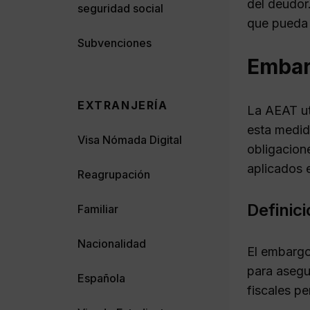
del deudor
seguridad social
que pueda g
Subvenciones
Embar
EXTRANJERÍA
La AEAT ut
esta medid
Visa Nómada Digital
obligacion
aplicados e
Reagrupación
Definic
Familiar
Nacionalidad
El embargo
para asegu
Española
fiscales p