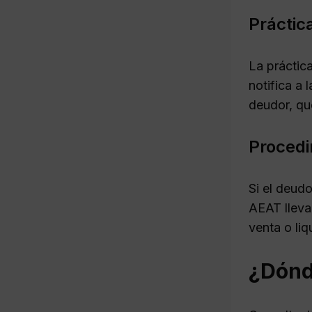
Práctic
La práctic
notifica a 
deudor, qu
Procedi
Si el deudo
AEAT lleva
venta o liq
¿Dónd