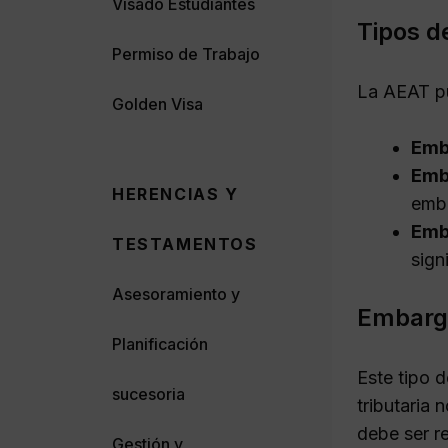
Visado Estudiantes
Tipos d
Permiso de Trabajo
La AEAT pu
Golden Visa
Emb
Emba
HERENCIAS Y
emb
Emb
TESTAMENTOS
sign
Asesoramiento y
Embargo
Planificación
Este tipo 
sucesoria
tributaria 
debe ser re
Gestión y