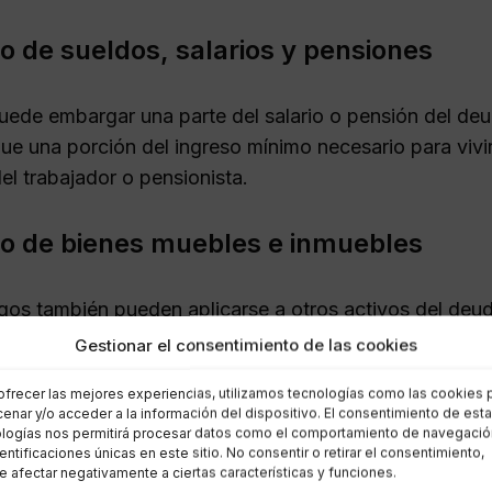
 de sueldos, salarios y pensiones
ede embargar una parte del salario o pensión del deudo
ue una porción del ingreso mínimo necesario para vivi
el trabajador o pensionista.
 de bienes muebles e inmuebles
os también pueden aplicarse a otros activos del deud
bienes raíces y vehículos. La AEAT puede proceder a l
Gestionar el consentimiento de las cookies
ara recuperar la deuda pendiente.
ofrecer las mejores experiencias, utilizamos tecnologías como las cookies 
enar y/o acceder a la información del dispositivo. El consentimiento de est
dimientos de embargo de la A
logías nos permitirá procesar datos como el comportamiento de navegació
dentificaciones únicas en este sitio. No consentir o retirar el consentimiento,
 afectar negativamente a ciertas características y funciones.