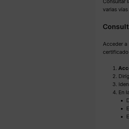
Consultar 
varias vías
Consult
Acceder a 
certificad
Acce
Dirí
Iden
En l
D
E
E