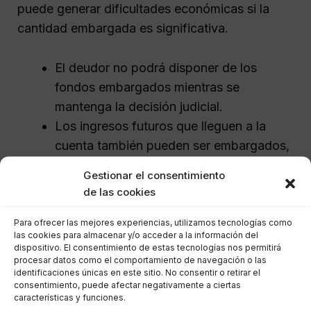
puede generar dificultades económicas si la
cantidad embargada es significativa.
El deudor no podrá disponer de los
fondos embargados mientras se
mantenga la decisión judicial.
Los ingresos futuros que lleguen a la
cuenta también pueden ser embargados,
lo que complica aún más la situación.
Gestionar el consentimiento
de las cookies
Embargo de nóminas y otros
ingresos
Para ofrecer las mejores experiencias, utilizamos tecnologías como
las cookies para almacenar y/o acceder a la información del
dispositivo. El consentimiento de estas tecnologías nos permitirá
procesar datos como el comportamiento de navegación o las
El embargo no solo afecta a las cuentas
identificaciones únicas en este sitio. No consentir o retirar el
bancarias, sino también a los salarios y otros
consentimiento, puede afectar negativamente a ciertas
características y funciones.
ingresos. La
Ley de Enjuiciamiento Civil