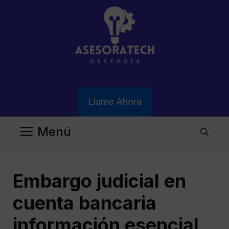
Saltar
al
contenido
Llame Ahora
Menú
Embargo judicial en
cuenta bancaria
información esencial