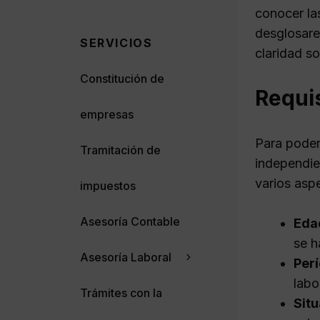
conocer las
desglosare
SERVICIOS
claridad so
Constitución de
Requis
empresas
Para poder
Tramitación de
independie
varios asp
impuestos
Asesoría Contable
Edad
se h
Asesoría Laboral
Perí
labo
Trámites con la
Situ