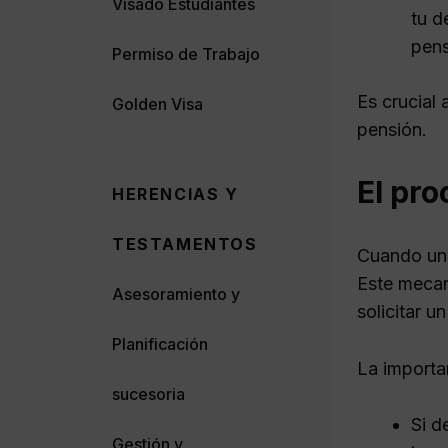
Visado Estudiantes
tu d
pens
Permiso de Trabajo
Es crucial
Golden Visa
pensión.
El pro
HERENCIAS Y
TESTAMENTOS
Cuando un 
Este mecan
Asesoramiento y
solicitar u
Planificación
La importa
sucesoria
Si d
Gestión y