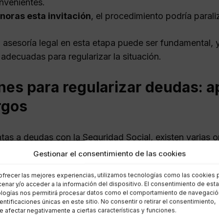
nvenientes.
gnoras esta invitación
, el procedimiento podría paral
 asesoría legal en esta etapa puede ser fundamental, 
 adecuadas para regularizar la situación.
nes para regularizar deudas: a
rgos
ntas a deudas con la Seguridad Social, existen varias 
u pensión:
Gestionar el consentimiento de las cookies
ofrecer las mejores experiencias, utilizamos tecnologías como las cookies 
miento de deudas
enar y/o acceder a la información del dispositivo. El consentimiento de est
logías nos permitirá procesar datos como el comportamiento de navegació
dentificaciones únicas en este sitio. No consentir o retirar el consentimiento,
ento es una alternativa común que te permite solicitar
 afectar negativamente a ciertas características y funciones.