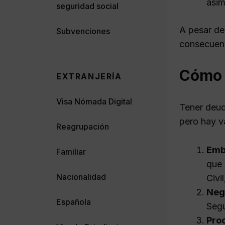
asim
seguridad social
A pesar de
Subvenciones
consecuenc
Cómo 
EXTRANJERÍA
Visa Nómada Digital
Tener deud
pero hay va
Reagrupación
Emb
Familiar
que 
Nacionalidad
Civi
Nega
Española
Segu
Proc