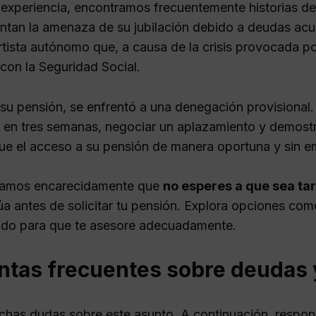
 experiencia, encontramos frecuentemente historias d
entan la amenaza de su jubilación debido a deudas ac
rtista autónomo que, a causa de la crisis provocada 
con la Seguridad Social.
ar su pensión, se enfrentó a una denegación provisiona
 en tres semanas, negociar un aplazamiento y demostr
fue el acceso a su pensión de manera oportuna y sin 
mos encarecidamente que
no esperes a que sea ta
túa antes de solicitar tu pensión. Explora opciones c
ado para que te asesore adecuadamente.
ntas frecuentes sobre deudas 
chas dudas sobre este asunto. A continuación, respo