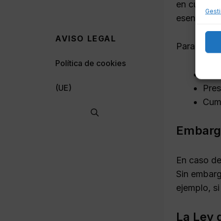
en cuotas m
Gesti
esencial p
AVISO LEGAL
Para que s
Política de cookies
Reco
Pres
(UE)
Cump
Embargo
En caso de
Sin embarg
ejemplo, si
La Ley 