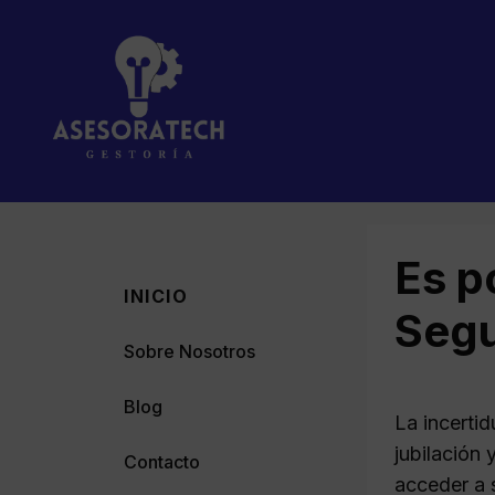
Saltar
al
contenido
Es p
INICIO
Segu
Sobre Nosotros
Blog
La incerti
jubilación
Contacto
acceder a 