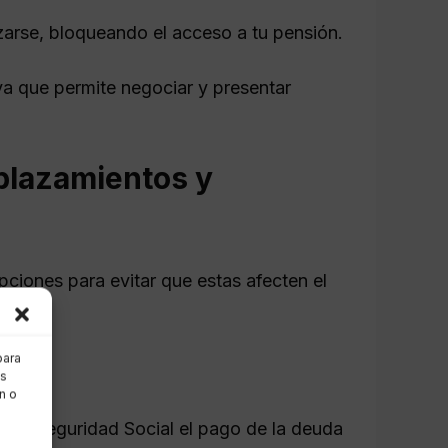
izarse, bloqueando el acceso a tu pensión.
ya que permite negociar y presentar
plazamientos y
opciones para evitar que estas afecten el
para
as
n o
 a la Seguridad Social el pago de la deuda