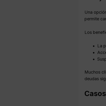
Una opció
permite ca
Los benefic
La p
Acce
Susp
Muchos cli
deudas sign
Casos