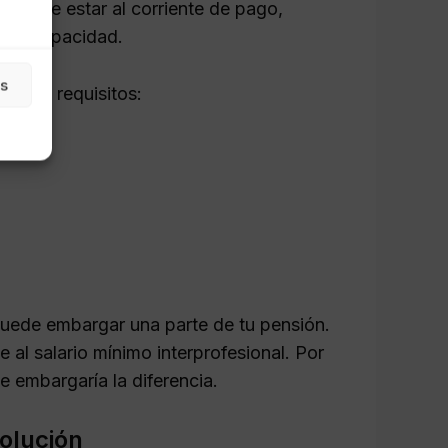
cado de estar al corriente de pago,
 e incapacidad.
as
entes requisitos:
puede embargar una parte de tu pensión.
e al salario mínimo interprofesional. Por
se embargaría la diferencia.
olución