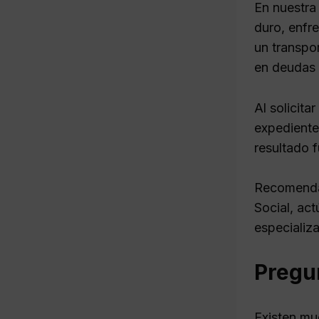
En nuestra
duro, enfr
un transpo
en deudas 
Al solicit
expediente
resultado 
Recomenda
Social, ac
especializ
Pregu
Existen mu