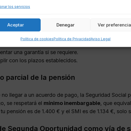
ensuales. Esto puede facilitar la obtención del certifi
onar los servicios
ara algunas pensiones, especialmente para autónomos
Aceptar
Denegar
Ver preferenci
e apruebe un aplazamiento, debes cumplir con los sigui
Política de cookies
Política de Privacidad
Aviso Legal
nocer la deuda de forma voluntaria.
entar una garantía si se requiere.
lir con los plazos establecidos.
 parcial de la pensión
 no llegar a un acuerdo de pago, la Seguridad Social 
o, se respetará el
mínimo inembargable
, que equival
 tu pensión es de 1.400 € y el SMI es de 1.134 €, solo 
de Segunda Oportunidad como vía de s