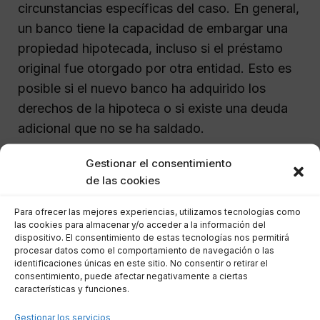
circunstancias específicas del caso. En general,
un banco tiene la capacidad de embargar una
propiedad hipotecada, incluso si el préstamo
original fue otorgado por otra entidad. Esto es
posible si el nuevo banco ha adquirido los
derechos de la hipoteca o si existe una deuda
adicional que no se ha saldado.
Gestionar el consentimiento
Sin embargo, el procedimiento de embargo
de las cookies
debe seguir los pasos legales establecidos y
puede estar sujeto a regulaciones específicas
Para ofrecer las mejores experiencias, utilizamos tecnologías como
las cookies para almacenar y/o acceder a la información del
en cada jurisdicción. Es esencial entender las
dispositivo. El consentimiento de estas tecnologías nos permitirá
leyes locales en este contexto.
procesar datos como el comportamiento de navegación o las
identificaciones únicas en este sitio. No consentir o retirar el
consentimiento, puede afectar negativamente a ciertas
Situaciones en las que no se
características y funciones.
puede embargar una casa
Gestionar los servicios