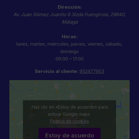
Dirección:
Av. Juan Gómez Juanito 6 3Izda
Fuengirola
,
29640
,
Málaga
Horas:
lunes, martes, miércoles, jueves, viernes, sábado,
domingo
09:00 – 17:00
Servicio al cliente:
952477953
Haz clic en «Estoy de acuerdo» para
activar Google maps
Política de cookies
Estoy de acuerdo