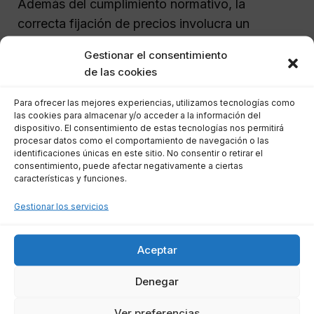
Además del cumplimiento normativo, la
correcta fijación de precios involucra un
equilibrio financiero que considere los costos
Gestionar el consentimiento
de producción, márgenes de beneficio y la
de las cookies
sensibilidad del mercado
. Un precio
demasiado alto puede ahuyentar a los clientes,
Para ofrecer las mejores experiencias, utilizamos tecnologías como
las cookies para almacenar y/o acceder a la información del
mientras que uno demasiado bajo puede no
dispositivo. El consentimiento de estas tecnologías nos permitirá
cubrir costes operativos o disminuir la
procesar datos como el comportamiento de navegación o las
identificaciones únicas en este sitio. No consentir o retirar el
percepción de valor del producto.
consentimiento, puede afectar negativamente a ciertas
características y funciones.
Preguntas Frecuentes
Gestionar los servicios
¿Cuál es la diferencia entre los tipos
Aceptar
de IVA?
Denegar
Los tipos de IVA, que son
general
,
reducido
y
Ver preferencias