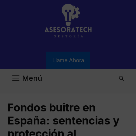
Saltar
al
contenido
Llame Ahora
Menú
Fondos buitre en
España: sentencias y
protección al