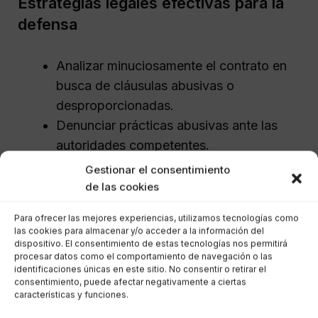
Estrategias legales efectivas para la
defensa
Analizar minuciosamente el contrato en
busca de cláusulas abusivas o
desproporcionadas.
Denunciar prácticas abusivas ante las
autoridades competentes.
Iniciar reclamaciones para anular
Gestionar el consentimiento
cláusulas abusivas.
de las cookies
Contar con un abogado especializado
Para ofrecer las mejores experiencias, utilizamos tecnologías como
que guíe todo el proceso legal.
las cookies para almacenar y/o acceder a la información del
Recopilar y presentar pruebas sólidas
dispositivo. El consentimiento de estas tecnologías nos permitirá
procesar datos como el comportamiento de navegación o las
que respalden las reclamaciones.
identificaciones únicas en este sitio. No consentir o retirar el
consentimiento, puede afectar negativamente a ciertas
características y funciones.
Recursos y acciones recomendadas