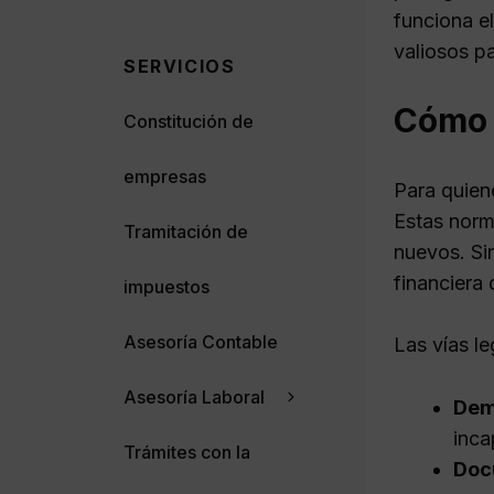
funciona e
valiosos pa
SERVICIOS
Cómo e
Constitución de
empresas
Para quien
Estas norm
Tramitación de
nuevos. Si
financiera 
impuestos
Asesoría Contable
Las vías l
Asesoría Laboral
Dem
inca
Trámites con la
Doc