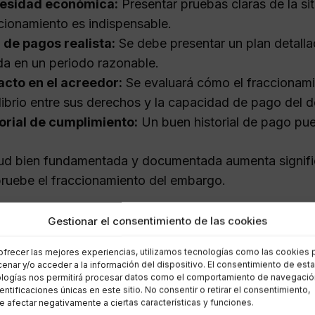
esidad económica:
Presentar pruebas claras de la sit
cionamiento es indispensable.
 de pagos realista:
Se debe presentar un plan detalla
a en un periodo razonable.
cto en el acreedor:
Se evaluará cómo el fraccionami
librio entre sus derechos y la capacidad de pago del d
orial de cumplimiento:
Un buen historial de pago pued
tud bien fundamentada y documentada aumenta signific
ruebe el fraccionamiento del embargo.
solicitar el fraccionamiento d
Gestionar el consentimiento de las cookies
ofrecer las mejores experiencias, utilizamos tecnologías como las cookies 
enar y/o acceder a la información del dispositivo. El consentimiento de est
miento para solicitar el fraccionamiento de un embargo
logías nos permitirá procesar datos como el comportamiento de navegació
en los pasos esenciales a seguir por los deudores.
dentificaciones únicas en este sitio. No consentir o retirar el consentimiento,
 afectar negativamente a ciertas características y funciones.