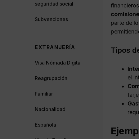
seguridad social
financiero
comisione
Subvenciones
parte de l
permitiendo
EXTRANJERÍA
Tipos d
Visa Nómada Digital
Inte
el i
Reagrupación
Com
Familiar
tarj
Gas
Nacionalidad
requ
Española
Ejemp