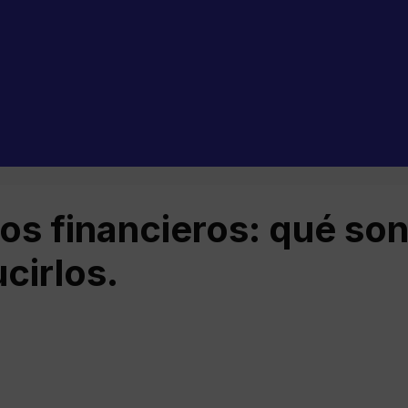
os financieros: qué so
cirlos.