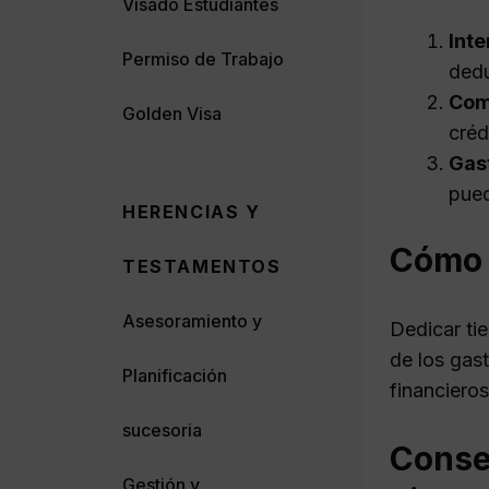
Visado Estudiantes
Int
Permiso de Trabajo
dedu
Com
Golden Visa
créd
Gas
pued
HERENCIAS Y
Cómo 
TESTAMENTOS
Asesoramiento y
Dedicar ti
de los gas
Planificación
financiero
sucesoria
Conse
Gestión y