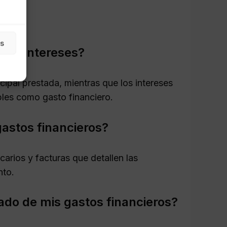
as
al e intereses?
ncipal prestada, mientras que los intereses
bles como gasto financiero.
gastos financieros?
arios y facturas que detallen las
nto.
ado de mis gastos financieros?