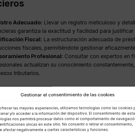
cieros
istro Adecuado:
Llevar un registro meticuloso y deta
ncieras garantiza la exactitud y facilidad para justificar
ificación Fiscal:
La estructuración adecuada de prést
cciones fiscales, permitiéndote gestionar eficazmente
soramiento Profesional:
Consultar con expertos en fi
esionales actualizan su conocimiento constantemente, 
esos tributarios.
tancia de la Deducción de Gast
Gestionar el consentimiento de las cookies
ofrecer las mejores experiencias, utilizamos tecnologías como las cookies 
a aplicación de deducciones de gastos financieros es 
enar y/o acceder a la información del dispositivo. El consentimiento de est
, beneficiosa al reducir el gasto impositivo y mejorar 
logías nos permitirá procesar datos como el comportamiento de navegació
dentificaciones únicas en este sitio. No consentir o retirar el consentimiento,
es fiscales vigentes.
 afectar negativamente a ciertas características y funciones.