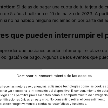
ráctico:
Si dejas de pagar una cuota de tu tarjeta de c
n de 5 años finalizaría el 10 de marzo de 2023. A parti
ón si no ha habido ninguna reclamación por parte del a
es que pueden interrumpir el 
omprender qué acciones pueden interrumpir el plazo de
la obligación de pago. Algunos de los eventos que pued
creedor inicia una
reclamación judicial o extrajudicia
Gestionar el consentimiento de las cookies
anda.
deudor
reconoce la deuda
a través de un pago parcial
ofrecer las mejores experiencias, utilizamos tecnologías como las cookies 
leva a cabo una
negociación formal
entre el deudor y
enar y/o acceder a la información del dispositivo. El consentimiento de est
logías nos permitirá procesar datos como el comportamiento de navegació
rdo final.
dentificaciones únicas en este sitio. No consentir o retirar el consentimiento,
 afectar negativamente a ciertas características y funciones.
eudor presenta una solicitud de
restructuración de 