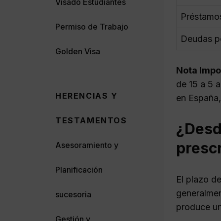
Visado Estudiantes
Préstamos
Permiso de Trabajo
Deudas po
Golden Visa
Nota Impo
de 15 a 5 
HERENCIAS Y
en España,
TESTAMENTOS
¿Desd
presc
Asesoramiento y
Planificación
El plazo d
generalmen
sucesoria
produce u
Gestión y