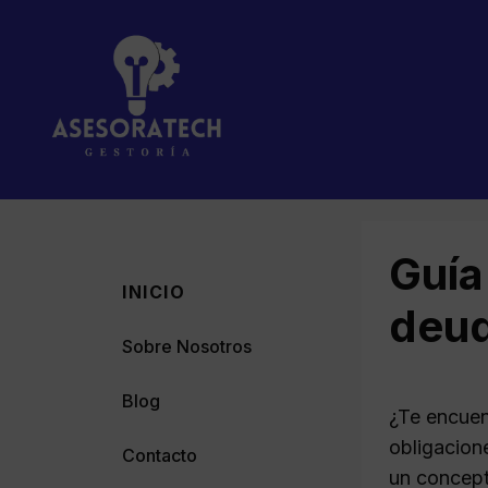
Saltar
al
contenido
Guía
INICIO
deud
Sobre Nosotros
Blog
¿Te encuen
obligacion
Contacto
un concept