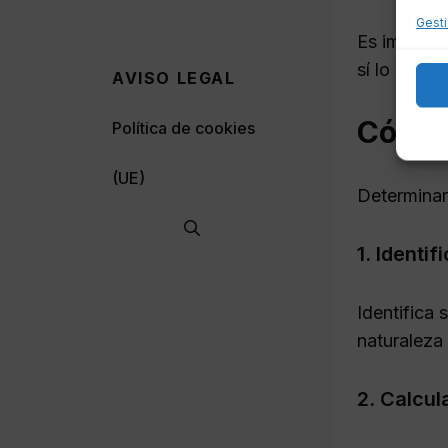
Gesti
Es importan
sí lo hace,
AVISO LEGAL
Cómo 
Política de cookies
(UE)
Determinar
1. Identif
Identifica 
naturaleza 
2. Calcul