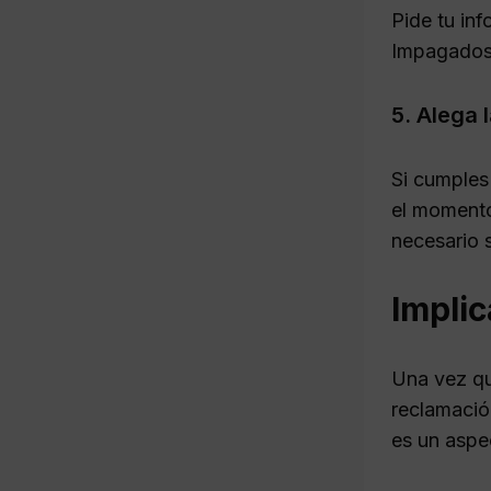
Pide tu in
Impagados 
5. Alega 
Si cumples 
el momento
necesario s
Implic
Una vez qu
reclamació
es un aspec