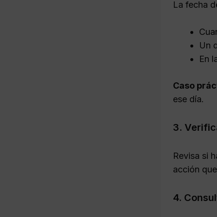
La fecha de
Cuan
Un d
En l
Caso prác
ese día.
3. Verifi
Revisa si 
acción que 
4. Consult