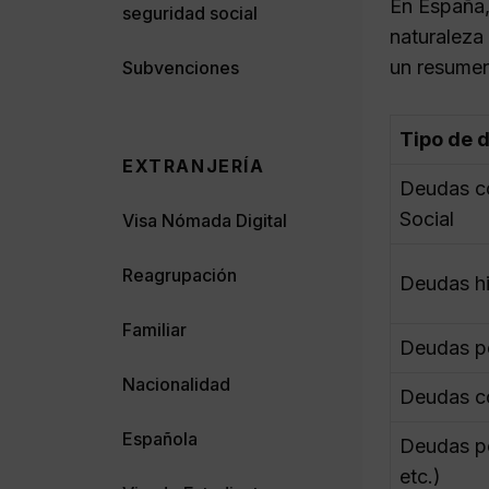
En España,
seguridad social
naturaleza
un resumen
Subvenciones
Tipo de 
EXTRANJERÍA
Deudas c
Social
Visa Nómada Digital
Reagrupación
Deudas hi
Familiar
Deudas pe
Nacionalidad
Deudas co
Española
Deudas po
etc.)