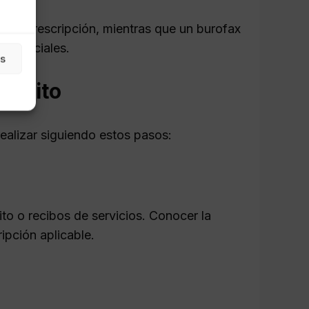
pe la prescripción, mientras que un burofax
es oficiales.
as
scrito
ealizar siguiendo estos pasos:
dito o recibos de servicios. Conocer la
ipción aplicable.