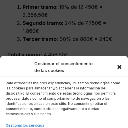
Primer tramo:
19% de 12.450€ =
2.356,50€
Segundo tramo:
24% de 7.750€ =
1.860€
Tercer tramo:
30% de 800€ = 240€
Total a pagar:
4.456,50€
Gestionar el consentimiento
Declaración Sustitutiva
de las cookies
Para ofrecer las mejores experiencias, utilizamos tecnologías como
las cookies para almacenar y/o acceder a la información del
Hay situaciones donde puede ser necesario
dispositivo. El consentimiento de estas tecnologías nos permitirá
presentar una
declaración sustitutiva
, que
procesar datos como el comportamiento de navegación o las
identificaciones únicas en este sitio. No consentir o retirar el
reemplaza completamente la original. Esto suele
consentimiento, puede afectar negativamente a ciertas
ocurrir cuando se desean introducir
características y funciones.
modificaciones significativas, como cambiar de
Gestionar los servicios