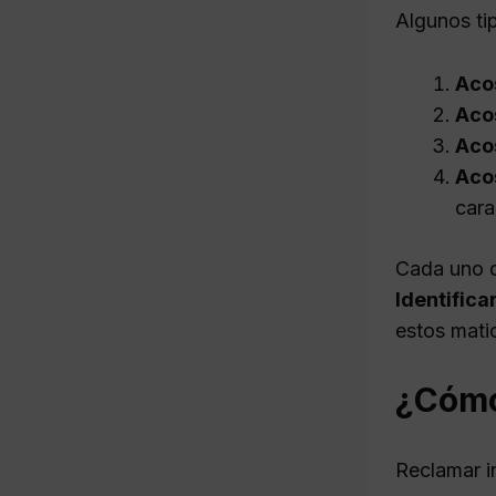
Algunos ti
Aco
Acos
Aco
Aco
cara
Cada uno d
Identifica
estos mati
¿Cómo
Reclamar i