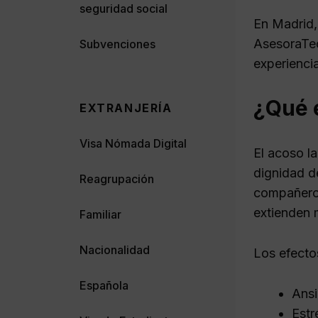
seguridad social
En Madrid,
AsesoraTec
Subvenciones
experienci
¿Qué e
EXTRANJERÍA
Visa Nómada Digital
El acoso l
dignidad d
Reagrupación
compañeros
extienden m
Familiar
Nacionalidad
Los efecto
Española
Ansi
Estr