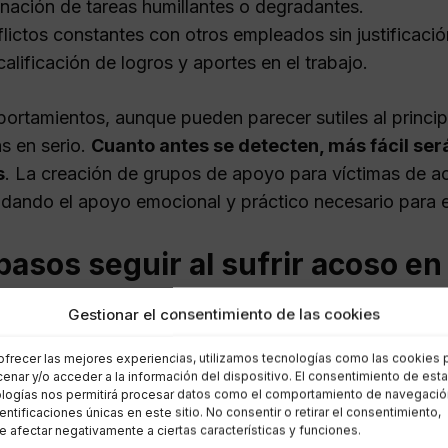
nación de tareas humillantes o degradantes.
lictos constantes con otros empleados sin justificació
alificación de logros y aportes en el trabajo.
ortamientos, aunque pueden parecer sutiles al princi
s en serio.
Cuanto antes se detecten, más fácil será
s
. La creación de grupos de apoyo para víctimas de a
ndando el apoyo emocional y práctico necesario para en
asos seguir al sufrir acoso en 
Gestionar el consentimiento de las cookies
ntas a acoso laboral, es fundamental seguir ciertos pas
s incluyen:
ofrecer las mejores experiencias, utilizamos tecnologías como las cookies 
enar y/o acceder a la información del dispositivo. El consentimiento de est
logías nos permitirá procesar datos como el comportamiento de navegació
umentar todo:
Anotar cada incidente, incluyendo fech
dentificaciones únicas en este sitio. No consentir o retirar el consentimiento,
 afectar negativamente a ciertas características y funciones.
ormar a recursos humanos:
Comunicar la situación a