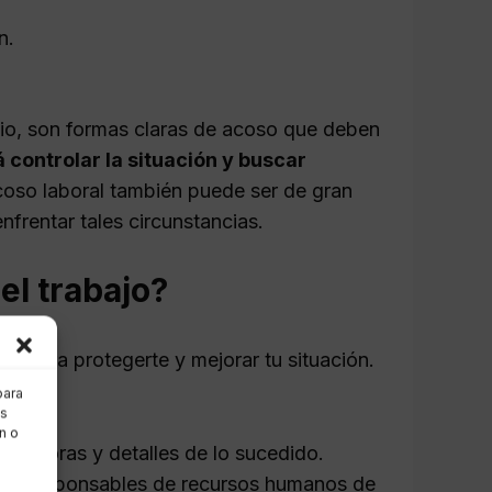
n.
pio, son formas claras de acoso que deben
 controlar la situación y buscar
coso laboral también puede ser de gran
frentar tales circunstancias.
el trabajo?
os para protegerte y mejorar tu situación.
para
as
n o
as, horas y detalles de lo sucedido.
 los responsables de recursos humanos de