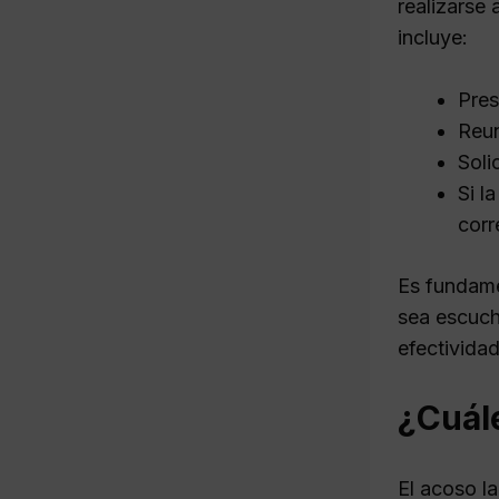
realizarse
incluye:
Pres
Reun
Soli
Si l
corr
Es fundame
sea escuc
efectividad
¿Cuále
El acoso la