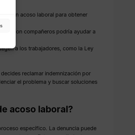
ado en acoso laboral para obtener
as
uación con compañeros podría ayudar a
tegen a los trabajadores, como la Ley
i decides reclamar indemnización por
enciar el problema y buscar soluciones
e acoso laboral?
 proceso específico. La denuncia puede