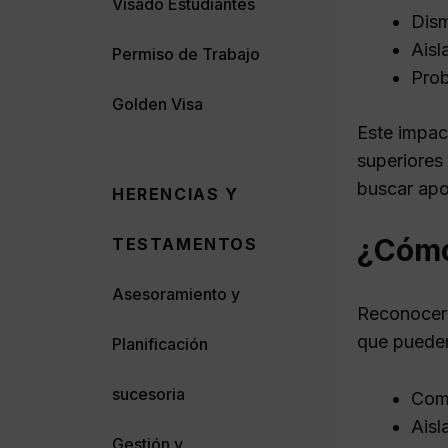
Visado Estudiantes
Dism
Aisl
Permiso de Trabajo
Prob
Golden Visa
Este impac
superiores
buscar apo
HERENCIAS Y
¿Cómo
TESTAMENTOS
Asesoramiento y
Reconocer 
que pueden
Planificación
sucesoria
Come
Aisl
Gestión y