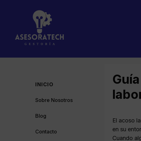
Saltar
al
contenido
Guía
INICIO
labo
Sobre Nosotros
Blog
El acoso l
en su ento
Contacto
Cuando alg