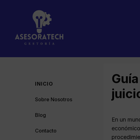
Saltar
al
contenido
Guía
INICIO
juic
Sobre Nosotros
Blog
En un mund
económicos
Contacto
procedimie