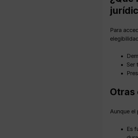
jurídi
Para acced
elegibilida
Demo
Ser 
Pres
Otras
Aunque el 
Es f
dura