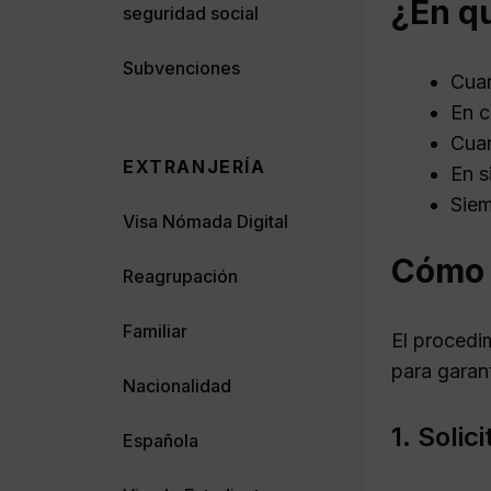
¿En qu
seguridad social
Subvenciones
Cuan
En c
Cuan
EXTRANJERÍA
En s
Siem
Visa Nómada Digital
Cómo s
Reagrupación
Familiar
El procedi
para garant
Nacionalidad
1. Solic
Española