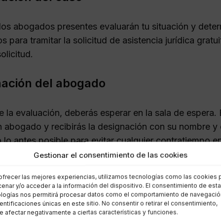
 los abogados presentes evaluarán tu situación y deter
s para tramitar la solicitud de asistencia jurídica gratu
solicitud.
nación del abogado
 la evaluación, deberás esperar en la sala de espera. 
n abogado y recibirás la designación con su nombre y
 lo antes posible para evitar cualquier contratiempo e
Gestionar el consentimiento de las cookies
ntación necesaria para la sol
ofrecer las mejores experiencias, utilizamos tecnologías como las cookies 
enar y/o acceder a la información del dispositivo. El consentimiento de est
logías nos permitirá procesar datos como el comportamiento de navegació
presentes en el SOJ, es esencial llevar toda la docum
dentificaciones únicas en este sitio. No consentir o retirar el consentimiento,
 afectar negativamente a ciertas características y funciones.
za el proceso, sino que también facilita una mejor eva