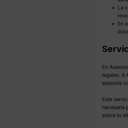
La c
reso
En a
docu
Servic
En Asesora
legales. A
asesoría cl
Este servi
necesaria 
sobre tu si