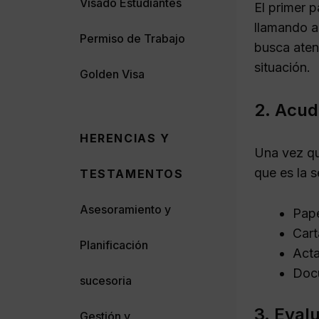
Visado Estudiantes
El primer p
llamando a
Permiso de Trabajo
busca aten
situación.
Golden Visa
2. Acud
HERENCIAS Y
Una vez que
que es la 
TESTAMENTOS
Asesoramiento y
Pape
Cart
Planificación
Acta
Docu
sucesoria
3. Eval
Gestión y