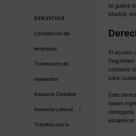
te guiará d
Madrid, br
SERVICIOS
Derec
Constitución de
empresas
El acceso 
Seguridad S
Tramitación de
contexto de
para cualq
impuestos
Asesoría Contable
Este derec
tienen ingr
Asesoría Laboral
denegada. 
establecer 
Trámites con la