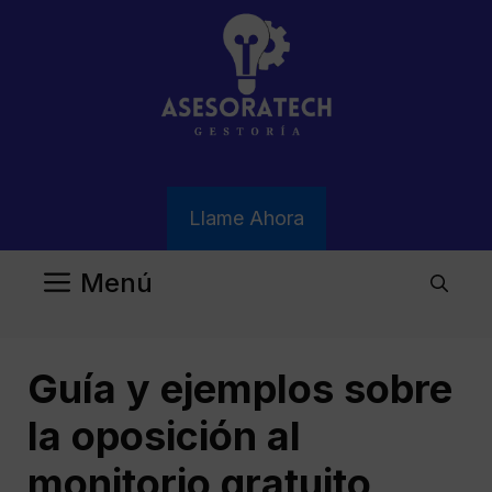
Saltar
al
contenido
Llame Ahora
Menú
Guía y ejemplos sobre
la oposición al
monitorio gratuito