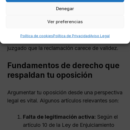
intentos de resolución amistosa antes de
Denegar
iniciar el procedimiento monitorio.
Ver preferencias
Estos argumentos son esenciales para
Política de cookies
Política de Privacidad
Aviso Legal
fundamentar tu oposición y demostrar al
juzgado que la reclamación carece de validez.
Fundamentos de derecho que
respaldan tu oposición
Argumentar tu oposición desde una perspectiva
legal es vital. Algunos artículos relevantes son:
Falta de legitimación activa:
Según el
artículo 10 de la Ley de Enjuiciamiento