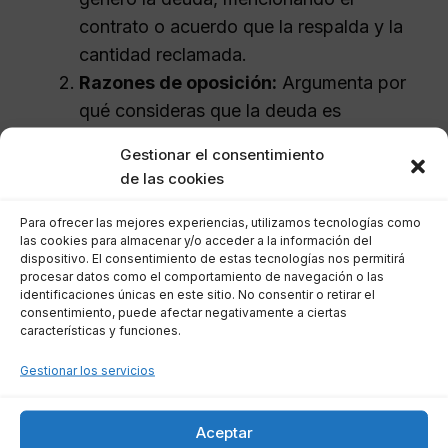
contrato o acuerdo que la respalda y la
cantidad reclamada.
Razones de oposición:
Argumenta por
qué consideras que la deuda es
infundada o incorrecta.
Gestionar el consentimiento
Inexistencia de la deuda:
Proporciona
de las cookies
pruebas que demuestren la falta de
prestación de servicios o entrega de
Para ofrecer las mejores experiencias, utilizamos tecnologías como
las cookies para almacenar y/o acceder a la información del
bienes.
dispositivo. El consentimiento de estas tecnologías nos permitirá
Cumplimiento de obligaciones:
Aporta
procesar datos como el comportamiento de navegación o las
identificaciones únicas en este sitio. No consentir o retirar el
evidencia de que has cumplido con tus
consentimiento, puede afectar negativamente a ciertas
características y funciones.
obligaciones contractuales.
Errores en la facturación:
Detalla
Gestionar los servicios
cualquier error en las facturas que se te
han presentado.
Aceptar
Comunicación previa:
Menciona